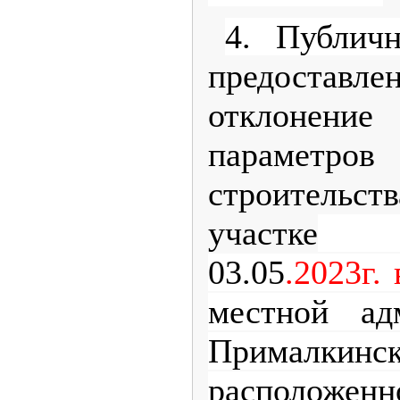
4. Публич
предоставле
отклонен
параметро
строительс
участке
на
03.05
.2023г. 
местной ад
Прималкинск
расположенн