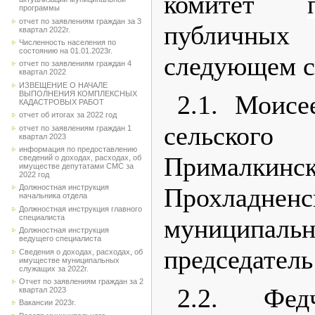
комитет
программы
отчет по заявлениям граждан за 3
публичны
квартал 2022г.
Численность населения по
состоянию на 01.01.2023г.
следующем с
отчет по заявлениям граждан 4
квартал 2022
ИЗВЕЩЕНИЕ О НАЧАЛЕ
ВЫПОЛНЕНИЯ КОМПЛЕКСНЫХ
2.1. Моисе
КАДАСТРОВЫХ РАБОТ
отчет об итогах за 2022 год
сельско
отчет по заявлениям граждан 1
квартал 2023
информация по предоставлению
Прималкинск
сведений о доходах, расходах, об
имуществе депутатами СМС за
2022 год
Прохладненс
Должностная инструкция
начальника отдела
Должностная инструкция главного
специалиста
муниципал
Должностная инструкция
ведущего специалиста
председатель
Сведения о доходах, расходах, об
имуществе муниципальных
служащих за 2022г.
Отчет по заявлениям граждан за 2
2.2. Фе
квартал 2023
Вакансии 2023г.