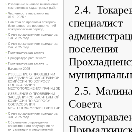
Извещение о начале выполнения
2.4. Токаре
комплексных кадастровых работ
Численность населения на
01.01.2025 г.
специал
Памятка по правилам пожарной
безопасности в весенне-летний
пожароопасный период
администр
Отчет по заявлениям граждан за
1кв. 2025 года
Отчет по заявлениям граждан за
поселения
2кв. 2025 года
Прокуратура разъясняет.
Прохладненс
Прокуратура разъясняет..
Прокуратура разъясняет...
Вакансии 2025
муниципальн
ИЗВЕЩЕНИЕ О ПРОВЕДЕНИИ
ЗАСЕДАНИЯ СОГЛАСИТЕЛЬНОЙ
КОМИССИИ ПО ВОПРОСУ
СОГЛАСОВАНИЯ
2.5. Малина
МЕСТОПОЛОЖЕНИЯ ГРАНИЦ ЗЕ
ИЗВЕЩЕНИЕ О ПРОВЕДЕНИИ
ЗАСЕДАНИЯ СОГЛАСИТЕЛЬНОЙ
Совета
КОМИССИИ ПО ВОПРОСУ
СОГЛАСОВАНИЯ
МЕСТОПОЛОЖЕНИЯ ГРАНИЦ ЗЕ
самоупр
Отчет по заявлениям граждан за
3кв. 2025 года
Объявление о проведении
Прималкинск
общественного обсуждения по
актуализации муниципальной