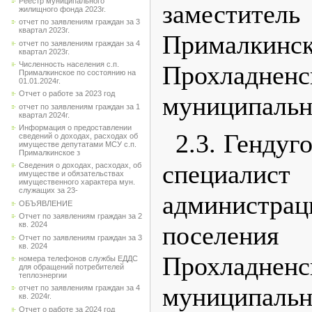
Реестр муниципального
заместитель
жилищного фонда 2023г.
отчет по заявлениям граждан за 3
квартал 2023г.
Прималкинск
отчет по заявлениям граждан за 4
квартал 2023г.
Численность населения с.п.
Прохладненс
Прималкинское по состоянию на
01.01.2024г.
Отчет о работе за 2023 год
муниципальн
отчет по заявлениям граждан за 1
квартал 2024г.
Информация о предоставлении
2.3. Гендуг
сведений о доходах, расходах об
имуществе депутатами МСУ с.п.
Прималкинское з
специал
Сведения о доходах, расходах, об
имуществе и обязательствах
имущественного характера мун.
служащих за 23-
администр
ОБЪЯВЛЕНИЕ
Отчет по заявлениям граждан за 2
кв. 2024
поселения
Отчет по заявлениям граждан за 3
кв. 2024
Прохладненс
номера телефонов службы ЕДДС
для обращений потребителей
теплоэнергии
муниципальн
отчет по заявлениям граждан за 4
кв. 2024г.
Отчет о работе за 2024 год