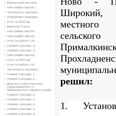
Ново - По
Благоустройство села
план график закупок ...
Широкий,
Численность населени...
Извещение о проведен...
местного 
отчет за 2019 год
Вакансии 2 часть
план график закупок ...
сельско
план-график закупок ...
отчет по работе с об...
Прималкинск
справки о доходах, р...
справки о доходах, р...
Прохладненс
план-график закупок ...
отчет за 2020 год
отчет по работе с об...
муниципаль
Численность населени...
справки о доходах, р...
решил:
справки о доходах, р...
Депутаты Совета местного
самоуправления с.п.
Прималкинское седьмого созыва
справки о доходах, р...
справки о доходах, р...
1.
Установ
справки о доходах, р...
справки о доходах, р...
справки о доходах, р...