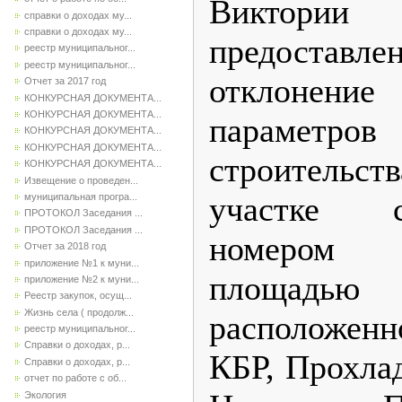
Виктории
справки о доходах му...
справки о доходах му...
предоставле
реестр муниципальног...
реестр муниципальног...
отклонение
Отчет за 2017 год
КОНКУРСНАЯ ДОКУМЕНТА...
КОНКУРСНАЯ ДОКУМЕНТА...
параметро
КОНКУРСНАЯ ДОКУМЕНТА...
КОНКУРСНАЯ ДОКУМЕНТА...
строительс
КОНКУРСНАЯ ДОКУМЕНТА...
Извещение о проведен...
участке 
муниципальная програ...
ПРОТОКОЛ Заседания ...
ПРОТОКОЛ Заседания ...
номером 07
Отчет за 2018 год
приложение №1 к муни...
площадь
приложение №2 к муни...
Реестр закупок, осущ...
Жизнь села ( продолж...
расположен
реестр муниципальног...
Справки о доходах, р...
КБР, Прохлад
Справки о доходах, р...
отчет по работе с об...
Экология