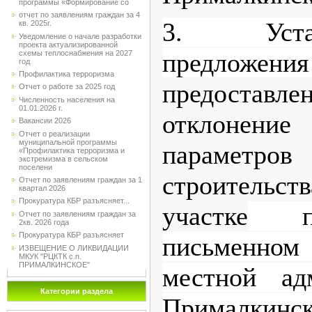
программы «Формирование со
отчет по заявлениям граждан за 4
3. Уста
кв. 2025г.
Уведомление о начале разработки
проекта актуализированной
предложе
схемы теплоснабжения на 2027
год
Профилактика терроризма
предоставле
Отчет о работе за 2025 год
Численность населения на
01.01.2026 г.
отклонен
Вакансии 2026
Отчет о реализации
муниципальной программы
параметро
«Профилактика терроризма и
экстремизма в сельском
поселени
строительс
Отчет по заявлениям граждан за 1
квартал 2026
Прокуратура КБР разъясняет...
участке
при
Отчет по заявлениям граждан за
2кв. 2026 года
Прокуратура КБР разъясняет
письменно
ИЗВЕЩЕНИЕ О ЛИКВИДАЦИИ
МКУК "РЦКТК с.п.
ПРИМАЛКИНСКОЕ"
местной ад
Категории раздела
Прималкинск