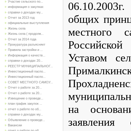
Участие сельского по...
06.10.2003
информация о закупках
справки о доходах му...
общих принц
Отчет за 2013 год
официальные выступления
местного с
Жизнь села
Жизнь села ( продолж...
Отчет за 2014 года
Российско
Прокуратура разъясняет
Правила застройки и ...
Уставом сел
Информация о качеств...
справки о доходах 20...
РЕЕСТР МУНИЦИПАЛЬНОГ...
Прималкинск
Инвестиционный паспо...
Инвестиционный паспо...
Прохладненс
СОВЕТ МЕСТНОГО САМОУ...
Отчет о работе за 20...
муниципаль
Отчет о работе за 20...
Извещение о проведе...
план график закупок ...
на основан
отчет о работе по об...
справки о доходах му...
заявления
Объявление о проведе...
Вакансии
отчет о работе по об...