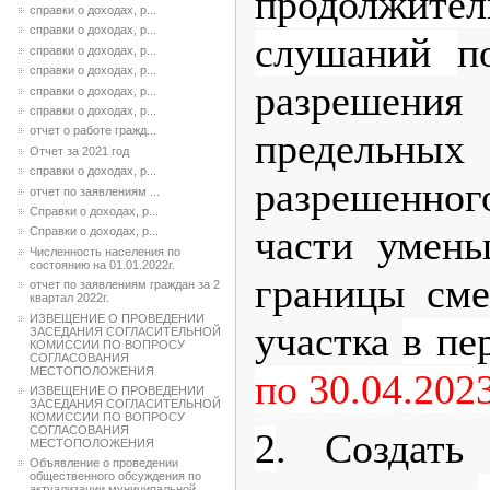
продолжител
справки о доходах, р...
справки о доходах, р...
слушаний
п
справки о доходах, р...
справки о доходах, р...
разрешения
справки о доходах, р...
справки о доходах, р...
отчет о работе гражд...
предельн
Отчет за 2021 год
справки о доходах, р...
разрешенного
отчет по заявлениям ...
Справки о доходах, р...
части умень
Справки о доходах, р...
Численность населения по
состоянию на 01.01.2022г.
границы сме
отчет по заявлениям граждан за 2
квартал 2022г.
ИЗВЕЩЕНИЕ О ПРОВЕДЕНИИ
участка
в пе
ЗАСЕДАНИЯ СОГЛАСИТЕЛЬНОЙ
КОМИССИИ ПО ВОПРОСУ
СОГЛАСОВАНИЯ
МЕСТОПОЛОЖЕНИЯ
по 30.04.2023
ИЗВЕЩЕНИЕ О ПРОВЕДЕНИИ
ЗАСЕДАНИЯ СОГЛАСИТЕЛЬНОЙ
КОМИССИИ ПО ВОПРОСУ
СОГЛАСОВАНИЯ
2
. Создать
МЕСТОПОЛОЖЕНИЯ
Объявление о проведении
общественного обсуждения по
актуализации муниципальной