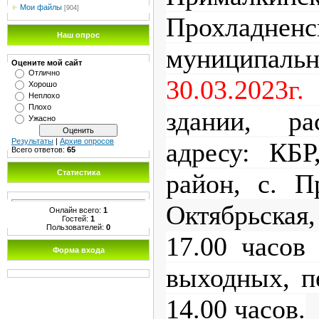
Мои файлы
[904]
Прохладненс
Наш опрос
муниципал
Оцените мой сайт
Отлично
30.03.2023г.
Хорошо
Неплохо
Плохо
здании, ра
Ужасно
Результаты
|
Архив опросов
адресу: КБР
Всего ответов:
65
Статистика
район, с. П
Октябрьская
Онлайн всего:
1
Гостей:
1
Пользователей:
0
17.00 часов
Форма входа
выходных, п
14.00 часов.