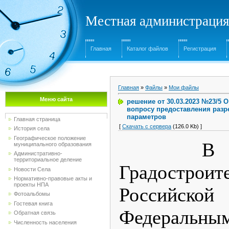
Местная администрация
Главная
Каталог файлов
Регистрация
Главная
»
Файлы
»
Мои файлы
Меню сайта
решение от 30.03.2023 №23/5
вопросу предоставления разр
параметров
Главная страница
[
Скачать с сервера
(126.0 Kb) ]
История села
Географическое положение
В соот
муниципального образования
Административно-
территориальное деление
Градострои
Новости Села
Нормативно-правовые акты и
проекты НПА
Российск
Фотоальбомы
Гостевая книга
Федеральн
Обратная связь
Численность населения