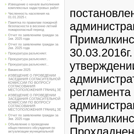
Извещение о начале выполнения
комплексных кадастровых работ
постанов
Численность населения на
01.01.2025 г.
админис
Памятка по правилам пожарной
безопасности в весенне-летний
пожароопасный период
Примал
Отчет по заявлениям граждан за
1кв. 2025 года
Отчет по заявлениям граждан за
2кв. 2025 года
30.03.20
Прокуратура разъясняет.
Прокуратура разъясняет..
утверждени
Прокуратура разъясняет...
Вакансии 2025
администра
ИЗВЕЩЕНИЕ О ПРОВЕДЕНИИ
ЗАСЕДАНИЯ СОГЛАСИТЕЛЬНОЙ
КОМИССИИ ПО ВОПРОСУ
СОГЛАСОВАНИЯ
регламе
МЕСТОПОЛОЖЕНИЯ ГРАНИЦ ЗЕ
ИЗВЕЩЕНИЕ О ПРОВЕДЕНИИ
ЗАСЕДАНИЯ СОГЛАСИТЕЛЬНОЙ
админис
КОМИССИИ ПО ВОПРОСУ
СОГЛАСОВАНИЯ
МЕСТОПОЛОЖЕНИЯ ГРАНИЦ ЗЕ
Прималкинс
Отчет по заявлениям граждан за
3кв. 2025 года
Объявление о проведении
Прохладнен
общественного обсуждения по
актуализации муниципальной