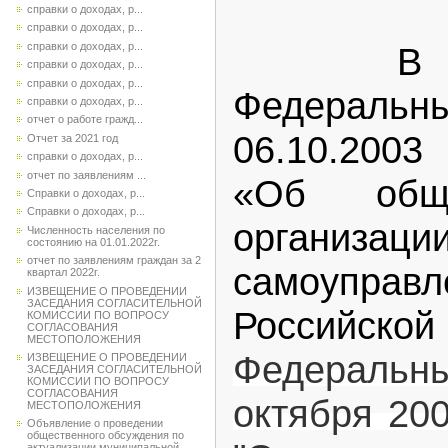
справки о доходах, р...
справки о доходах, р...
справки о доходах, р...
В 
справки о доходах, р...
справки о доходах, р...
Федеральн
справки о доходах, р...
отчет о работе гражд...
06.10.2003
Отчет за 2021 год
справки о доходах, р...
отчет по заявлениям ...
«Об общ
Справки о доходах, р...
Справки о доходах, р...
организа
Численность населения по
состоянию на 01.01.2022г.
отчет по заявлениям граждан за 2
самоуп
квартал 2022г.
ИЗВЕЩЕНИЕ О ПРОВЕДЕНИИ
ЗАСЕДАНИЯ СОГЛАСИТЕЛЬНОЙ
Российско
КОМИССИИ ПО ВОПРОСУ
СОГЛАСОВАНИЯ
МЕСТОПОЛОЖЕНИЯ
Федеральны
ИЗВЕЩЕНИЕ О ПРОВЕДЕНИИ
ЗАСЕДАНИЯ СОГЛАСИТЕЛЬНОЙ
КОМИССИИ ПО ВОПРОСУ
СОГЛАСОВАНИЯ
октября 20
МЕСТОПОЛОЖЕНИЯ
Объявление о проведении
общественного обсуждения по
актуализации муниципальной