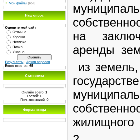
Мои файлы
[904]
муниципаль
Наш опрос
собственно
Оцените мой сайт
на заключ
Отлично
Хорошо
Неплохо
аренды зем
Плохо
Ужасно
Результаты
|
Архив опросов
из земель,
Всего ответов:
65
Статистика
государ
муниципаль
Онлайн всего:
1
Гостей:
1
Пользователей:
0
собстве
Форма входа
жилищного 
2. На