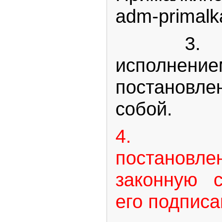
adm
-
primalk
3. Ко
исполнени
постановле
собой.
4. На
постановле
законную 
его подписа