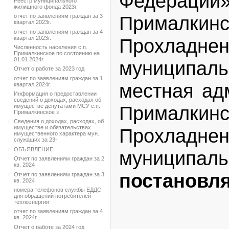
Федерации»
Реестр муниципального
жилищного фонда 2023г.
Прималкин
отчет по заявлениям граждан за 3
квартал 2023г.
отчет по заявлениям граждан за 4
квартал 2023г.
Прохладнен
Численность населения с.п.
Прималкинское по состоянию на
01.01.2024г.
муниципал
Отчет о работе за 2023 год
отчет по заявлениям граждан за 1
местная ад
квартал 2024г.
Информация о предоставлении
сведений о доходах, расходах об
Прималкин
имуществе депутатами МСУ с.п.
Прималкинское з
Сведения о доходах, расходах, об
имуществе и обязательствах
Прохладнен
имущественного характера мун.
служащих за 23-
ОБЪЯВЛЕНИЕ
муниципал
Отчет по заявлениям граждан за 2
кв. 2024
постановля
Отчет по заявлениям граждан за 3
кв. 2024
номера телефонов службы ЕДДС
для обращений потребителей
теплоэнергии
отчет по заявлениям граждан за 4
кв. 2024г.
1. О
Отчет о работе за 2024 год