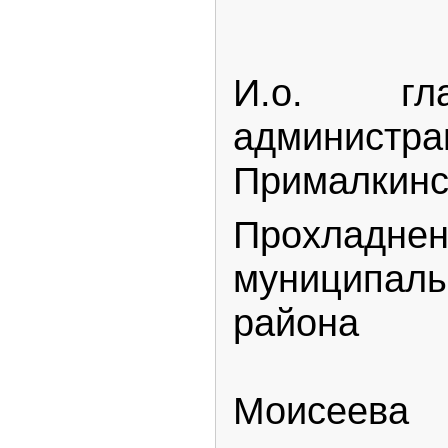
И.о. гл
админис
Прималкинс
Прохладнен
муниципаль
ра
А
Моисеева