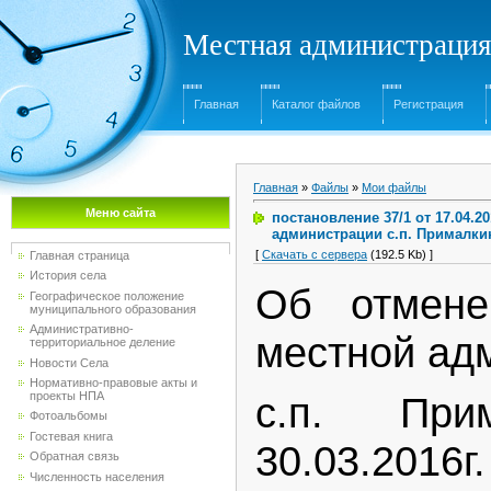
Местная администрация
Главная
Каталог файлов
Регистрация
Главная
»
Файлы
»
Мои файлы
Меню сайта
постановление 37/1 от 17.04.
администрации с.п. Прималкин
[
Скачать с сервера
(192.5 Kb) ]
Главная страница
История села
Об отмене
Географическое положение
муниципального образования
Административно-
местной ад
территориальное деление
Новости Села
Нормативно-правовые акты и
проекты НПА
с.п. При
Фотоальбомы
Гостевая книга
30.03.20
Обратная связь
Численность населения