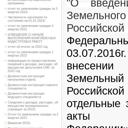
"О введен
программы
отчет по заявлениям граждан за 3
Земельн
квартал 2022г.
Численность населения по
состоянию на 01.01.2023г.
Российско
отчет по заявлениям граждан 4
квартал 2022
ИЗВЕЩЕНИЕ О НАЧАЛЕ
Федеральн
ВЫПОЛНЕНИЯ КОМПЛЕКСНЫХ
КАДАСТРОВЫХ РАБОТ
отчет об итогах за 2022 год
03.07.2016
отчет по заявлениям граждан 1
квартал 2023
информация по предоставлению
внесении
сведений о доходах, расходах, об
имуществе депутатами СМС за
2022 год
Земель
Должностная инструкция
начальника отдела
Должностная инструкция главного
Российско
специалиста
Должностная инструкция
ведущего специалиста
отдельные 
Сведения о доходах, расходах, об
имуществе муниципальных
служащих за 2022г.
акты Р
Отчет по заявлениям граждан за 2
квартал 2023
Вакансии 2023г.