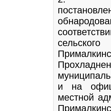
постановл
обнаро
соответст
сельско
Прималкинс
Прохладнен
муниципаль
и на офиц
местной ад
Прималкинс