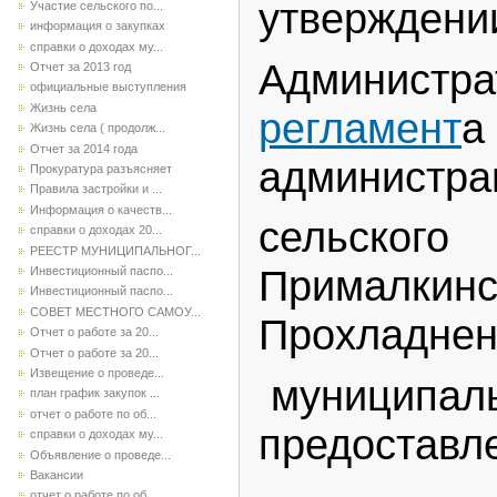
утверждени
Участие сельского по...
информация о закупках
справки о доходах му...
Администра
Отчет за 2013 год
официальные выступления
Жизнь села
регламент
Жизнь села ( продолж...
Отчет за 2014 года
администра
Прокуратура разъясняет
Правила застройки и ...
Информация о качеств...
сельско
справки о доходах 20...
РЕЕСТР МУНИЦИПАЛЬНОГ...
Прималкин
Инвестиционный паспо...
Инвестиционный паспо...
СОВЕТ МЕСТНОГО САМОУ...
Прохладнен
Отчет о работе за 20...
Отчет о работе за 20...
Извещение о проведе...
муниципаль
план график закупок ...
отчет о работе по об...
предостав
справки о доходах му...
Объявление о проведе...
Вакансии
отчет о работе по об...