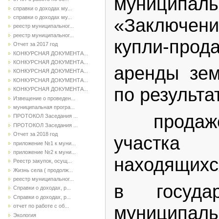
муниципа
справки о доходах му...
справки о доходах му...
«Заключе
реестр муниципальног...
реестр муниципальног...
купли-прод
Отчет за 2017 год
КОНКУРСНАЯ ДОКУМЕНТА...
КОНКУРСНАЯ ДОКУМЕНТА...
аренды зем
КОНКУРСНАЯ ДОКУМЕНТА...
КОНКУРСНАЯ ДОКУМЕНТА...
по результа
КОНКУРСНАЯ ДОКУМЕНТА...
Извещение о проведен...
муниципальная програ...
продаже
ПРОТОКОЛ Заседания ...
ПРОТОКОЛ Заседания ...
Отчет за 2018 год
участка
приложение №1 к муни...
приложение №2 к муни...
находящихс
Реестр закупок, осущ...
Жизнь села ( продолж...
реестр муниципальног...
в госуда
Справки о доходах, р...
Справки о доходах, р...
муниципаль
отчет по работе с об...
Экология