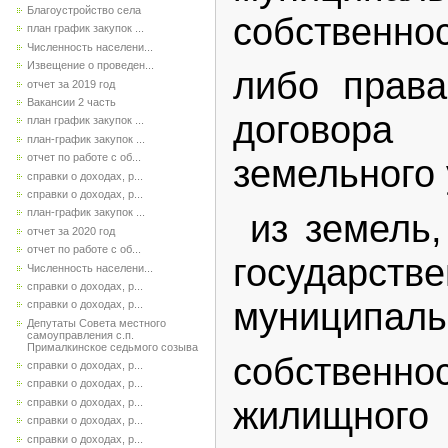
Благоустройство села
собственнос
план график закупок ...
Численность населени...
Извещение о проведен...
либо права
отчет за 2019 год
Вакансии 2 часть
догово
план график закупок ...
план-график закупок ...
отчет по работе с об...
земельного 
справки о доходах, р...
справки о доходах, р...
план-график закупок ...
из земель,
отчет за 2020 год
отчет по работе с об...
государ
Численность населени...
справки о доходах, р...
муниципаль
справки о доходах, р...
Депутаты Совета местного
самоуправления с.п.
Прималкинское седьмого созыва
собстве
справки о доходах, р...
справки о доходах, р...
жилищного 
справки о доходах, р...
справки о доходах, р...
справки о доходах, р...