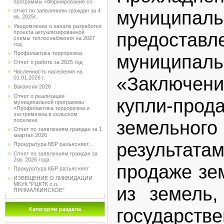
программы «Формирование со
муниципаль
отчет по заявлениям граждан за 4
кв. 2025г.
Уведомление о начале разработки
проекта актуализированной
предоставл
схемы теплоснабжения на 2027
год
Профилактика терроризма
муниципа
Отчет о работе за 2025 год
Численность населения на
«Заключе
01.01.2026 г.
Вакансии 2026
Отчет о реализации
купли-прод
муниципальной программы
«Профилактика терроризма и
экстремизма в сельском
поселени
земельно
Отчет по заявлениям граждан за 1
квартал 2026
результат
Прокуратура КБР разъясняет...
Отчет по заявлениям граждан за
2кв. 2026 года
продаже зе
Прокуратура КБР разъясняет
ИЗВЕЩЕНИЕ О ЛИКВИДАЦИИ
МКУК "РЦКТК с.п.
из земель,
ПРИМАЛКИНСКОЕ"
государ
Категории раздела