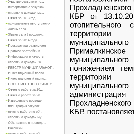
Участие сельского по...
Прохладненского
информация о закупках
справки о доходах му...
КБР от 13.10.2
Отчет за 2013 год
отопительного с
официальные выступления
Жизнь села
территории
Жизнь села ( продолж...
муниципального 
Отчет за 2014 года
Прокуратура разъясняет
Прималкинско
Правила застройки и ...
Информация о качеств...
муниципального
справки о доходах 20...
понижением тем
РЕЕСТР МУНИЦИПАЛЬНОГ...
Инвестиционный паспо...
территории
Инвестиционный паспо...
муниципально
СОВЕТ МЕСТНОГО САМОУ...
Отчет о работе за 20...
администрация
Отчет о работе за 20...
Извещение о проведе...
Прохладненского
план график закупок ...
КБР, постановляет
отчет о работе по об...
справки о доходах му...
Объявление о проведе...
Вакансии
отчет о работе по об...