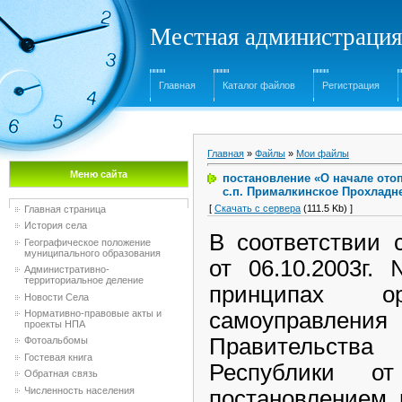
Местная администрация
Главная
Каталог файлов
Регистрация
Главная
»
Файлы
»
Мои файлы
Меню сайта
постановление «О начале отопи
с.п. Прималкинское Прохладн
[
Скачать с сервера
(111.5 Kb) ]
Главная страница
История села
В соответствии 
Географическое положение
муниципального образования
от 06.10.2003г
Административно-
территориальное деление
принципах ор
Новости Села
Нормативно-правовые акты и
самоуправления
проекты НПА
Правительства 
Фотоальбомы
Гостевая книга
Республики от 
Обратная связь
Численность населения
постановлением 