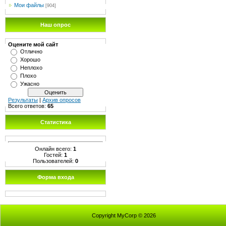
Мои файлы
[904]
Наш опрос
Оцените мой сайт
Отлично
Хорошо
Неплохо
Плохо
Ужасно
Результаты
|
Архив опросов
Всего ответов:
65
Статистика
Онлайн всего:
1
Гостей:
1
Пользователей:
0
Форма входа
Copyright MyCorp © 2026