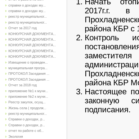
Начать отоп
справки о доходах му...
2017г.г. в
справки о доходах му...
реестр муниципальног...
Прохладненс
реестр муниципальног...
района КБР с 1
Отчет за 2017 год
КОНКУРСНАЯ ДОКУМЕНТА...
Контроль ис
КОНКУРСНАЯ ДОКУМЕНТА...
постановл
КОНКУРСНАЯ ДОКУМЕНТА...
КОНКУРСНАЯ ДОКУМЕНТА...
заместите
КОНКУРСНАЯ ДОКУМЕНТА...
администрац
Извещение о проведен...
муниципальная програ...
Прохладненс
ПРОТОКОЛ Заседания ...
ПРОТОКОЛ Заседания ...
района КБР М
Отчет за 2018 год
Настоящее по
приложение №1 к муни...
приложение №2 к муни...
законную 
Реестр закупок, осущ...
подписания.
Жизнь села ( продолж...
реестр муниципальног...
Справки о доходах, р...
Справки о доходах, р...
отчет по работе с об...
Экология