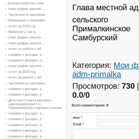
Благоустройство села
Глава местной а
план график закупок ...
Численность населени...
сельско
Извещение о проведен...
отчет за 2019 год
Прималк
Вакансии 2 часть
Самбурский
план график закупок ...
план-график закупок ...
отчет по работе с об...
справки о доходах, р...
справки о доходах, р...
Категория
:
Мои ф
план-график закупок ...
adm-primalka
отчет за 2020 год
отчет по работе с об...
Численность населени...
Просмотров
:
730
справки о доходах, р...
0.0
/
0
справки о доходах, р...
Депутаты Совета местного
самоуправления с.п.
Всего комментариев
:
0
Прималкинское седьмого созыва
справки о доходах, р...
Имя *:
справки о доходах, р...
Email *:
справки о доходах, р...
справки о доходах, р...
справки о доходах, р...