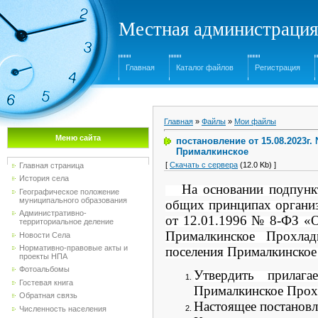
Местная администрация
Главная
Каталог файлов
Регистрация
Главная
»
Файлы
»
Мои файлы
Меню сайта
постановление от 15.08.2023г
Прималкинское
[
Скачать с сервера
(12.0 Kb) ]
Главная страница
История села
На основании подпункта
Географическое положение
муниципального образования
общих принципах организ
Административно-
от 12.01.1996 № 8-ФЗ «О
территориальное деление
Прималкинское Прохлад
Новости Села
Нормативно-правовые акты и
поселения Прималкинское
проекты НПА
Фотоальбомы
Утвердить прилага
Гостевая книга
Прималкинское Прох
Обратная связь
Настоящее постановл
Численность населения