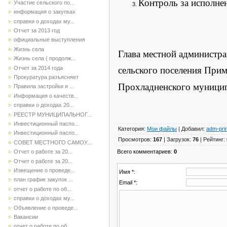
Контроль за исполне
Участие сельского по...
информация о закупках
справки о доходах му...
Отчет за 2013 год
официальные выступления
Жизнь села
Глава местной администр
Жизнь села ( продолж...
Отчет за 2014 года
сельского поселения При
Прокуратура разъясняет
Прохладненского м
Правила застройки и ...
Информация о качеств...
справки о доходах 20...
РЕЕСТР МУНИЦИПАЛЬНОГ...
Инвестиционный паспо...
Категория
:
Мои файлы
|
Добавил
:
adm-pri
Инвестиционный паспо...
Просмотров
:
167
|
Загрузок
:
76
|
Рейтинг
:
СОВЕТ МЕСТНОГО САМОУ...
Всего комментариев
:
0
Отчет о работе за 20...
Отчет о работе за 20...
Извещение о проведе...
Имя *:
план график закупок ...
Email *:
отчет о работе по об...
справки о доходах му...
Объявление о проведе...
Вакансии
отчет о работе по об...