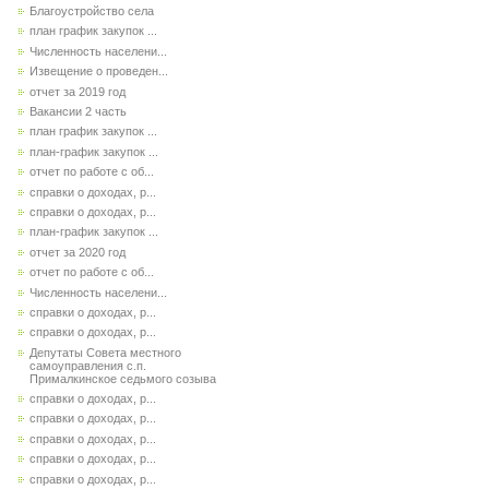
Благоустройство села
план график закупок ...
Численность населени...
Извещение о проведен...
отчет за 2019 год
Вакансии 2 часть
план график закупок ...
план-график закупок ...
отчет по работе с об...
справки о доходах, р...
справки о доходах, р...
план-график закупок ...
отчет за 2020 год
отчет по работе с об...
Численность населени...
справки о доходах, р...
справки о доходах, р...
Депутаты Совета местного
самоуправления с.п.
Прималкинское седьмого созыва
справки о доходах, р...
справки о доходах, р...
справки о доходах, р...
справки о доходах, р...
справки о доходах, р...