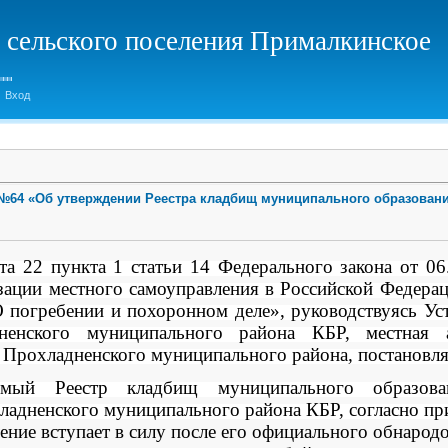
 сельского поселения Прималкинское
Вход
. №64 «Об утверждении Реестра кладбищ муниципального образован
 22 пункта 1 статьи 14 Федерального закона от 
ации местного самоуправления в Российской Федерац
 погребении и похоронном деле», руководствуясь Уст
ненского муниципального района КБР,
местная а
 Прохладненского муниципального района
,
постановля
емый Реестр кладбищ муниципального образова
ладненского муниципального района КБР, согласно п
ение вступает в силу после его официального обнарод