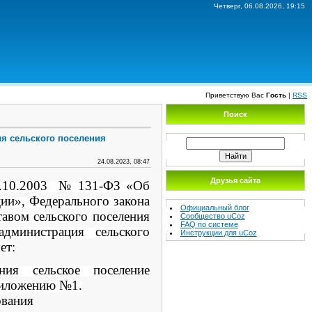
Четверг, 06.08.2026, 19:15
Приветствую Вас
Гость
|
RSS
Поиск
ия сельского поселения
24.08.2023, 08:47
Друзья сайта
06.10.2003 № 131-ФЗ «Об
ии», Федерального закона
Официальный блог
авом сельского поселения
Сообщество uCoz
FAQ по системе
дминистрация сельского
Инструкции для uCoz
ет:
ния сельское поселение
риложению №1.
ования