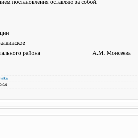
нием постановления оставляю за собой.
ации
малкинское
униципального района А.М. Моисеева
malka
0.0
/
0