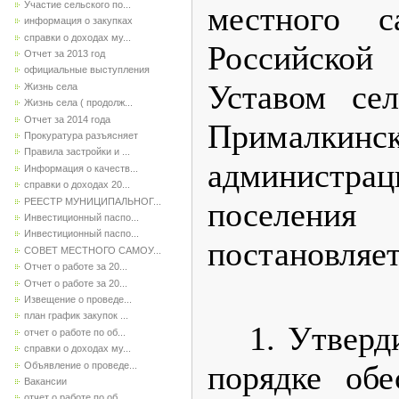
Участие сельского по...
местного с
информация о закупках
справки о доходах му...
Российск
Отчет за 2013 год
официальные выступления
Уставом
се
Жизнь села
Жизнь села ( продолж...
Отчет за 2014 года
Прималкинс
Прокуратура разъясняет
Правила застройки и ...
админис
Информация о качеств...
справки о доходах 20...
РЕЕСТР МУНИЦИПАЛЬНОГ...
поселения
П
Инвестиционный паспо...
Инвестиционный паспо...
постановляет
СОВЕТ МЕСТНОГО САМОУ...
Отчет о работе за 20...
Отчет о работе за 20...
Извещение о проведе...
план график закупок ...
1. Утвер
отчет о работе по об...
справки о доходах му...
порядке обе
Объявление о проведе...
Вакансии
отчет о работе по об...