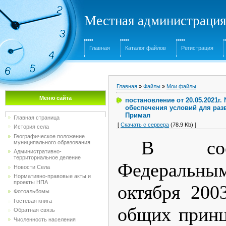
Местная администрация
Главная
Каталог файлов
Регистрация
Главная
»
Файлы
»
Мои файлы
Меню сайта
постановление от 20.05.2021г
обеспечения условий для разв
Примал
Главная страница
[
Скачать с сервера
(78.9 Kb) ]
История села
Географическое положение
В соо
муниципального образования
Административно-
территориальное деление
Федеральны
Новости Села
Нормативно-правовые акты и
проекты НПА
октября 20
Фотоальбомы
Гостевая книга
общих принц
Обратная связь
Численность населения