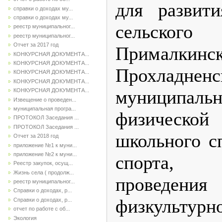
для развит
справки о доходах му...
справки о доходах му...
сельско
реестр муниципальног...
реестр муниципальног...
Отчет за 2017 год
Прималкинс
КОНКУРСНАЯ ДОКУМЕНТА...
КОНКУРСНАЯ ДОКУМЕНТА...
Прохладненс
КОНКУРСНАЯ ДОКУМЕНТА...
КОНКУРСНАЯ ДОКУМЕНТА...
муниципа
КОНКУРСНАЯ ДОКУМЕНТА...
Извещение о проведен...
муниципальная програ...
физическ
ПРОТОКОЛ Заседания ...
ПРОТОКОЛ Заседания ...
школьного с
Отчет за 2018 год
приложение №1 к муни...
приложение №2 к муни...
спорта,
Реестр закупок, осущ...
Жизнь села ( продолж...
проведени
реестр муниципальног...
Справки о доходах, р...
физкультурн
Справки о доходах, р...
отчет по работе с об...
Экология