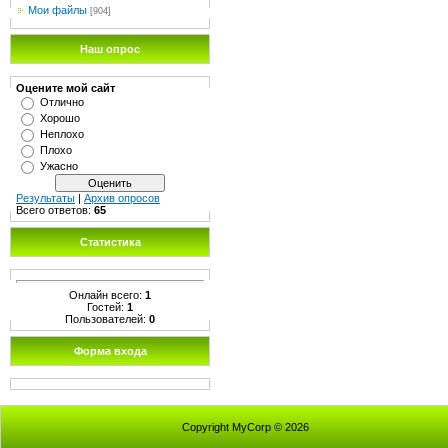
Мои файлы
[904]
Наш опрос
Оцените мой сайт
Отлично
Хорошо
Неплохо
Плохо
Ужасно
Результаты
|
Архив опросов
Всего ответов:
65
Статистика
Онлайн всего:
1
Гостей:
1
Пользователей:
0
Форма входа
Copyright MyCorp © 2026