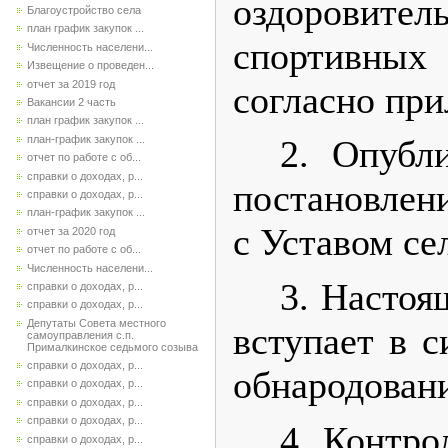
оздоров
Благоустройство села
план график закупок ...
спортивных
Численность населени...
Извещение о проведен...
отчет за 2019 год
согласно пр
Вакансии 2 часть
план график закупок ...
план-график закупок ...
2. Опубл
отчет по работе с об...
справки о доходах, р...
постановлен
справки о доходах, р...
план-график закупок ...
с Уставом се
отчет за 2020 год
отчет по работе с об...
Численность населени...
3. Настоя
справки о доходах, р...
справки о доходах, р...
Депутаты Совета местного
вступает в с
самоуправления с.п.
Прималкинское седьмого созыва
справки о доходах, р...
обнародован
справки о доходах, р...
справки о доходах, р...
справки о доходах, р...
4. Контро
справки о доходах, р...