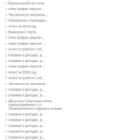
Благоустройство села
план график закупок ...
Численность населени...
Извещение о проведен...
отчет за 2019 год
Вакансии 2 часть
план график закупок ...
план-график закупок ...
отчет по работе с об...
справки о доходах, р...
справки о доходах, р...
план-график закупок ...
отчет за 2020 год
отчет по работе с об...
Численность населени...
справки о доходах, р...
справки о доходах, р...
Депутаты Совета местного
самоуправления с.п.
Прималкинское седьмого созыва
справки о доходах, р...
справки о доходах, р...
справки о доходах, р...
справки о доходах, р...
справки о доходах, р...