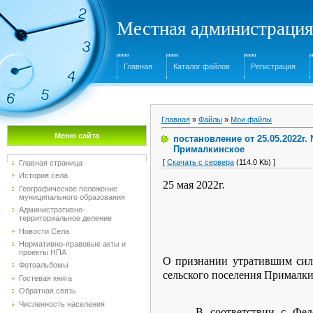
Местная администрация
Главная
Каталог файлов
Регистрация
Главная
»
Файлы
»
Мои файлы
Меню сайта
постановление от 25.05.2022г
Прималкинское
[
Скачать с сервера
(114.0 Kb) ]
Главная страница
История села
25 мая 2022
Географическое положение
муниципального образования
ПОСТА
Административно-
территориальное деление
Б
Новости Села
Нормативно-правовые акты и
проекты НПА
О признании утратившим сил
Фотоальбомы
сельского поселения Прималк
Гостевая книга
Обратная связь
Численность населения
В соответствии с Фе