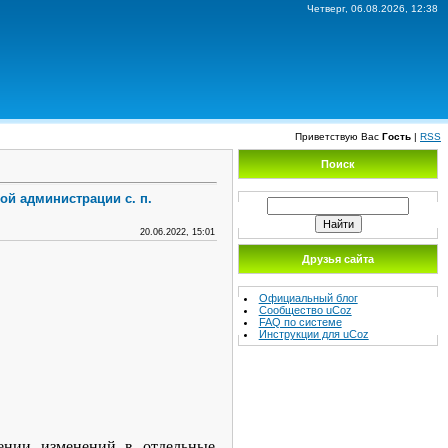
Четверг, 06.08.2026, 12:38
Приветствую Вас
Гость
|
RSS
Поиск
ой администрации с. п.
20.06.2022, 15:01
Друзья сайта
Официальный блог
Сообщество uCoz
FAQ по системе
Инструкции для uCoz
ении изменений в отдельные