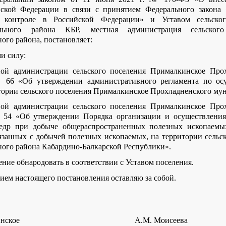
йской Федерации в связи с принятием Федерального закона 
м контроле в Российской Федерации» и Уставом
сельско
ального района КБР
, местная
администрация сельског
го района, постановляет:
и силу:
ной администрации сельского поселения Прималкинское Про
№ 66 «Об утверждении административного регламента по ос
тории сельского поселения Прималкинское Прохладненского му
ной администрации сельского поселения Прималкинское Про
 54 «Об утверждении Порядка организации и осуществления
едр при добыче общераспространенных полезных ископаемых
язанных с добычей полезных ископаемых, на территории сельс
ого района Кабардино-Балкарской Республики».
ение обнародовать в соответствии с Уставом поселения.
нием настоящего постановления оставляю за собой.
ия Прималкинское А.М. Моисеева