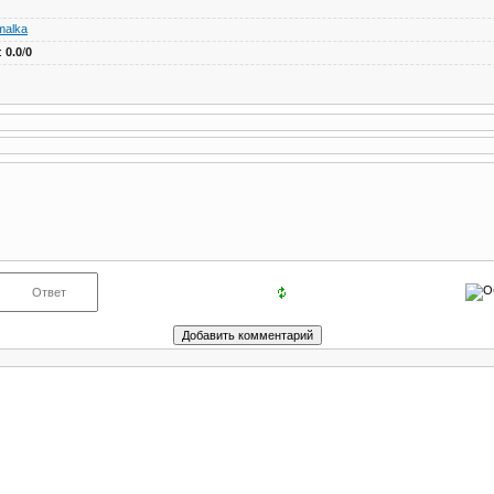
malka
:
0.0
/
0