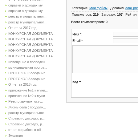
справки о доходах му...
Категория
:
Мои файлы
|
Добавил
:
adm-pri
справки о доходах му...
Просмотров
:
219
|
Загрузок
:
107
|
Рейтинг
реестр муниципальног...
Всего комментариев
:
0
реестр муниципальног...
Отчет за 2017 год
КОНКУРСНАЯ ДОКУМЕНТА...
Имя *:
КОНКУРСНАЯ ДОКУМЕНТА...
Email *:
КОНКУРСНАЯ ДОКУМЕНТА...
КОНКУРСНАЯ ДОКУМЕНТА...
КОНКУРСНАЯ ДОКУМЕНТА...
Извещение о проведен...
муниципальная програ...
ПРОТОКОЛ Заседания ...
ПРОТОКОЛ Заседания ...
Код *:
Отчет за 2018 год
приложение №1 к муни...
приложение №2 к муни...
Реестр закупок, осущ...
Жизнь села ( продолж...
реестр муниципальног...
Справки о доходах, р...
Справки о доходах, р...
отчет по работе с об...
Экология