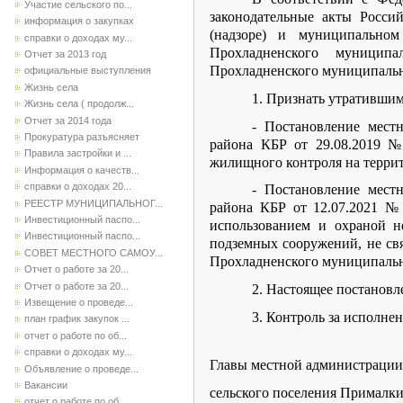
Участие сельского по...
законодательные акты Росси
информация о закупках
(надзоре) и муниципально
справки о доходах му...
Прохладненского муницип
Отчет за 2013 год
Прохладненского муниципально
официальные выступления
Жизнь села
1. Признать утратившим
Жизнь села ( продолж...
Отчет за 2014 года
- Постановление мест
Прокуратура разъясняет
района КБР от 29.08.2019 
Правила застройки и ...
жилищного контроля на терри
Информация о качеств...
справки о доходах 20...
- Постановление мест
РЕЕСТР МУНИЦИПАЛЬНОГ...
района КБР от 12.07.2021 №
Инвестиционный паспо...
использованием и охраной н
Инвестиционный паспо...
подземных сооружений, не св
СОВЕТ МЕСТНОГО САМОУ...
Прохладненского муниципальн
Отчет о работе за 20...
Отчет о работе за 20...
2. Настоящее постановл
Извещение о проведе...
3. Контроль за исполне
план график закупок ...
отчет о работе по об...
справки о доходах му...
Главы местной администрации
Объявление о проведе...
Вакансии
сельского поселен
отчет о работе по об...