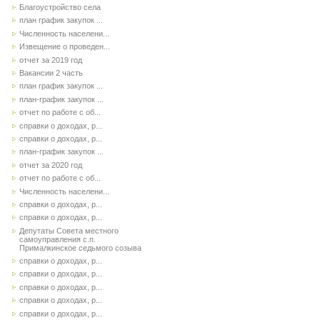
Благоустройство села
план график закупок ...
Численность населени...
Извещение о проведен...
отчет за 2019 год
Вакансии 2 часть
план график закупок ...
план-график закупок ...
отчет по работе с об...
справки о доходах, р...
справки о доходах, р...
план-график закупок ...
отчет за 2020 год
отчет по работе с об...
Численность населени...
справки о доходах, р...
справки о доходах, р...
Депутаты Совета местного
самоуправления с.п.
Прималкинское седьмого созыва
справки о доходах, р...
справки о доходах, р...
справки о доходах, р...
справки о доходах, р...
справки о доходах, р...