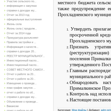
Участие сельского по...
местного бюджета сельск
информация о закупках
также предупреждение е
справки о доходах му...
Прохладненского муницип
Отчет за 2013 год
официальные выступления
Жизнь села
Утвердить прилага
Жизнь села ( продолж...
Отчет за 2014 года
просроченной креди
Прокуратура разъясняет
Прохладненского му
Правила застройки и ...
Признать утрат
Информация о качеств...
справки о доходах 20...
(реструктуризации
РЕЕСТР МУНИЦИПАЛЬНОГ...
поселения Прималк
Инвестиционный паспо...
утвержденного Пост
Инвестиционный паспо...
Главным распоряди
СОВЕТ МЕСТНОГО САМОУ...
Отчет о работе за 20...
муниципального рай
Отчет о работе за 20...
Обнародовать нас
Извещение о проведе...
Прималкинское
Прох
план график закупок ...
отчет о работе по об...
Контроль над испол
справки о доходах му...
Настоящее постановл
Объявление о проведе...
Вакансии
Категория
:
Мои файлы
|
Добавил
:
adm-pri
отчет о работе по об...