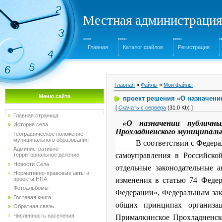
Местная администрация
Главная
Каталог файлов
Регистрация
Главная
»
Файлы
»
Мои файлы
Меню сайта
проект решения «О назначени
[
Скачать с сервера
(31.0 Kb) ]
Главная страница
«О назначении публичн
История села
Прохладненского муниципальн
Географическое положение
муниципального образования
В соответствии с Федеральн
Административно-
самоуправления в Российско
территориальное деление
Новости Села
отдельные законодательные 
Нормативно-правовые акты и
проекты НПА
изменения в статью 74 Феде
Фотоальбомы
Федерации», Федеральным зак
Гостевая книга
общих принципах организац
Обратная связь
Численность населения
Прималкинское Прохладненск