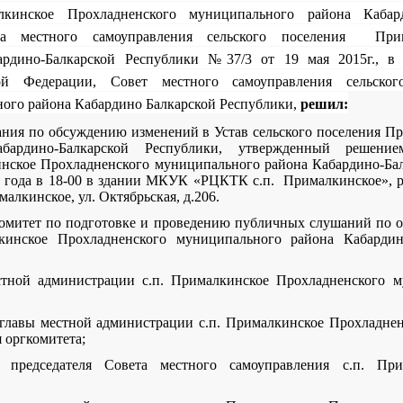
лкинское Прохладненского муниципального района Кабард
а местного самоуправления сельского поселения Прим
ардино-Балкарской Республики №37/3 от 19 мая 2015г., в 
кой Федерации, Совет местного самоуправления сельско
ого района Кабардино Балкарской Республики,
решил:
ания по обсуждению изменений в Устав сельского поселения П
бардино-Балкарской Республики, утвержденный решени
инское Прохладненского муниципального района Кабардино-Бал
17 года в 18-00 в здании МКУК «РЦКТК с.п. Прималкинское», р
алкинское, ул. Октябрьская, д.206.
комитет по подготовке и проведению публичных слушаний по 
лкинское Прохладненского муниципального района Кабарди
стной администрации с.п. Прималкинское Прохладненского 
 главы местной администрации с.п. Прималкинское Прохладне
 оргкомитета;
 председателя Совета местного самоуправления с.п. При