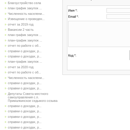
Благоустройство села
план график закупок ...
Имя *:
Численность населени...
Email *:
Извещение о проведен...
отчет за 2019 год
Вакансии 2 часть
план график закупок ...
план-график закупок ...
отчет по работе с об...
справки о доходах, р...
Код *:
справки о доходах, р...
план-график закупок ...
отчет за 2020 год
отчет по работе с об...
Численность населени...
справки о доходах, р...
справки о доходах, р...
Депутаты Совета местного
самоуправления с.п.
Прималкинское седьмого созыва
справки о доходах, р...
справки о доходах, р...
справки о доходах, р...
справки о доходах, р...
справки о доходах, р...