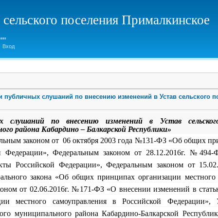
 сельского поселения Прималкинское
Вход
и публичных слушаний по внесению изменений в Устав сельского 
ых слушаний по внесению
изменений в Устав сельског
ого района Кабардино – Балкарской Республики»
ым законом от 06 октября 2003 года №131-ФЗ «Об общих при
й Федерации», Федеральным законом от 28.12.2016г. №494
акты Российской Федерации», Федеральным законом от 15.0
рального закона «Об общих принципах организации местного 
оном от 02.06.2016г. №171-ФЗ «О внесении изменений в стать
ии местного самоуправления в Российской Федерации», У
ого муниципального района Кабардино-Балкарской Республики