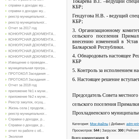
Токарева В.Г. –ведущий спец
справки о доходах му...
КБР;
справки о доходах му...
Гендугова Н.В. - ведущий сп
реестр муниципальног...
КБР;
реестр муниципальног...
Отчет за 2017 год
3. Организационному комите
КОНКУРСНАЯ ДОКУМЕНТА...
сельского поселения Прима
КОНКУРСНАЯ ДОКУМЕНТА...
внесению изменений в Устав
КОНКУРСНАЯ ДОКУМЕНТА...
Балкарской Республики.
КОНКУРСНАЯ ДОКУМЕНТА...
4. Обнародовать настоящее Ре
КОНКУРСНАЯ ДОКУМЕНТА...
КБР
Извещение о проведен...
муниципальная програ...
5. Контроль за исполнением на
ПРОТОКОЛ Заседания ...
6. Настоящее решение вступает
ПРОТОКОЛ Заседания ...
Отчет за 2018 год
приложение №1 к муни...
Председатель Совета местного
приложение №2 к муни...
Реестр закупок, осущ...
сельского поселения Прималк
Жизнь села ( продолж...
Прохладненского муници
реестр муниципальног...
Справки о доходах, р...
Категория
:
Мои файлы
|
Добавил
:
adm-pri
Справки о доходах, р...
Просмотров
:
544
|
Загрузок
:
300
|
Рейтинг
отчет по работе с об...
Экология
Всего комментариев
:
0