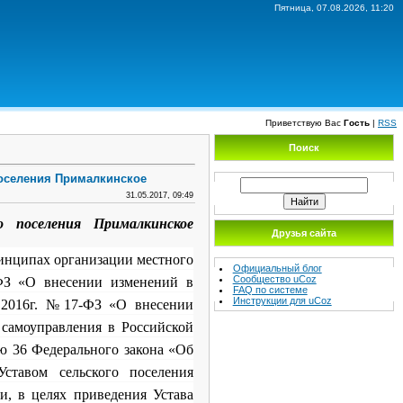
Пятница, 07.08.2026, 11:20
Приветствую Вас
Гость
|
RSS
Поиск
поселения Прималкинское
31.05.2017, 09:49
о поселения Прималкинское
Друзья сайта
нципах организации местного
Официальный блог
Сообщество uCoz
-ФЗ «О внесении изменений в
FAQ по системе
Инструкции для uCoz
2.2016г. №17-ФЗ «О внесении
самоуправления в Российской
ю 36 Федерального закона «Об
ставом сельского поселения
, в целях приведения Устава