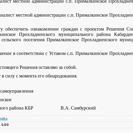
иалист местной администрации с.п. Прималкинское Прохладне
ециалист местной администрации с.п. Прималкинское Прохладне
ту обеспечить ознакомление граждан с проектом Решения Сов
лкинское Прохладненского муниципального района Кабардин
 сельского поселения Прималкинское Прохладненского муниц
шение в соответствии с Уставом с.п. Прималкинское Прохладн
стоящего Решения оставляю за собой.
 в силу с момента его обнародования.
 самоуправления
инское
пального района КБР В.А. Самбурский
malka
:
0.0
/
0