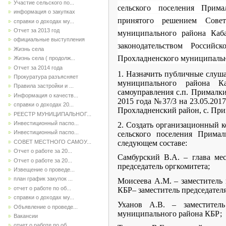
Участие сельского по...
сельского поселения Прима
информация о закупках
принятого решением Совет
справки о доходах му...
Отчет за 2013 год
муниципального района Каб
официальные выступления
законодательством Российс
Жизнь села
Прохладненского муниципальн
Жизнь села ( продолж...
Отчет за 2014 года
1. Назначить публичные слуш
Прокуратура разъясняет
муниципального района Ка
Правила застройки и ...
самоуправления с.п. Прималк
Информация о качеств...
2015 года №37/3 на 23.05.20
справки о доходах 20...
Прохладненский район, с. Прим
РЕЕСТР МУНИЦИПАЛЬНОГ...
Инвестиционный паспо...
2. Создать организационный 
Инвестиционный паспо...
сельского поселения Прима
следующем составе:
СОВЕТ МЕСТНОГО САМОУ...
Отчет о работе за 20...
Самбурский В.А. – глава ме
Отчет о работе за 20...
председатель оргкомитета;
Извещение о проведе...
план график закупок ...
Моисеева А.М. – заместитель
отчет о работе по об...
КБР– заместитель председателя
справки о доходах му...
Уханов А.В. – заместитель
Объявление о проведе...
муниципального района КБР;
Вакансии
отчет о работе по об...