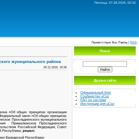
Пятница, 07.08.2026, 00:32
Приветствую Вас
Гость
|
RSS
Поиск
ского муниципального района
28.12.2016, 16:56
Друзья сайта
Официальный блог
Сообщество uCoz
FAQ по системе
Инструкции для uCoz
акона «Об общих принципах организации
 Федеральный закон «Об общих принципах
инское Прохладненского муниципального
ления Прималкинское Прохладненского
ательством Российской Федерации, Совет
й Республики,
решил:
ино-Балкарской Республики: