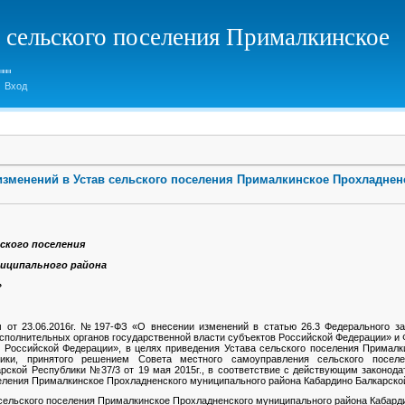
 сельского поселения Прималкинское
Вход
изменений в Устав сельского поселения Прималкинское Прохладнен
ского поселения
ниципального района
»
 от 23.06.2016г. №197-ФЗ «О внесении изменений в статью 26.3 Федерального з
исполнительных органов государственной власти субъектов Российской Федерации» и
в Российской Федерации», в целях приведения Устава сельского поселения Прималк
лики, принятого решением Совета местного самоуправления сельского посе
рской Республики №37/3 от 19 мая 2015г., в соответствие с действующим законод
еления Прималкинское Прохладненского муниципального района Кабардино Балкарско
 сельского поселения Прималкинское Прохладненского муниципального района Кабард