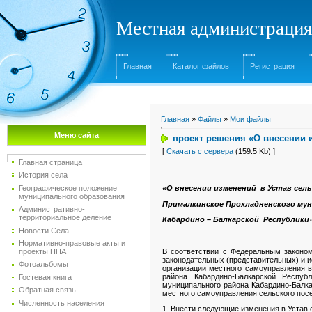
Местная администрация
Главная
Каталог файлов
Регистрация
Главная
»
Файлы
»
Мои файлы
Меню сайта
проект решения «О внесении 
[
Скачать с сервера
(159.5 Kb) ]
Главная страница
История села
Географическое положение
«О внесении изменений в Устав сель
муниципального образования
Прималкинское Прохладненского му
Административно-
территориальное деление
Кабардино – Балкарской Республики
Новости Села
Нормативно-правовые акты и
В соответствии с Федеральным законом
проекты НПА
законодательных (представительных) и 
Фотоальбомы
организации местного самоуправления 
района Кабардино-Балкарской Респуб
Гостевая книга
муниципального района Кабардино-Балка
Обратная связь
местного самоуправления сельского пос
Численность населения
1. Внести следующие изменения в Устав