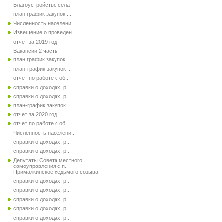
Благоустройство села
план график закупок ...
Численность населени...
Извещение о проведен...
отчет за 2019 год
Вакансии 2 часть
план график закупок ...
план-график закупок ...
отчет по работе с об...
справки о доходах, р...
справки о доходах, р...
план-график закупок ...
отчет за 2020 год
отчет по работе с об...
Численность населени...
справки о доходах, р...
справки о доходах, р...
Депутаты Совета местного
самоуправления с.п.
Прималкинское седьмого созыва
справки о доходах, р...
справки о доходах, р...
справки о доходах, р...
справки о доходах, р...
справки о доходах, р...