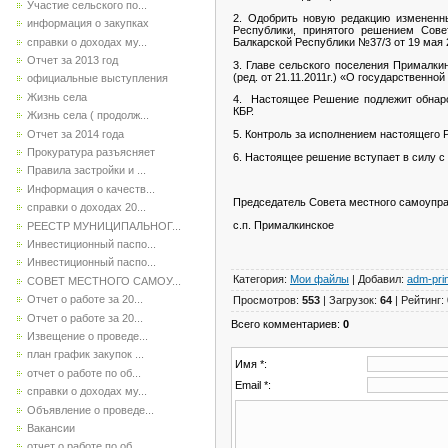
Участие сельского по...
2. Одобрить новую редакцию измененн
информация о закупках
Республики, принятого решением Сове
справки о доходах му...
Балкарской Республики №37/3 от 19 мая 
Отчет за 2013 год
3. Главе сельского поселения Прималки
(ред. от 21.11.2011г.) «О государствен
официальные выступления
Жизнь села
4. Настоящее Решение подлежит обнаро
КБР.
Жизнь села ( продолж...
Отчет за 2014 года
5. Контроль за исполнением настоящего 
Прокуратура разъясняет
6. Настоящее решение вступает в силу с
Правила застройки и ...
Информация о качеств...
Председатель Совета местного самоупр
справки о доходах 20...
с.п. Прималкинское В
РЕЕСТР МУНИЦИПАЛЬНОГ...
Инвестиционный паспо...
Инвестиционный паспо...
Категория
:
Мои файлы
|
Добавил
:
adm-pri
СОВЕТ МЕСТНОГО САМОУ...
Отчет о работе за 20...
Просмотров
:
553
|
Загрузок
:
64
|
Рейтинг
:
Отчет о работе за 20...
Всего комментариев
:
0
Извещение о проведе...
план график закупок ...
Имя *:
отчет о работе по об...
Email *:
справки о доходах му...
Объявление о проведе...
Вакансии
отчет о работе по об...