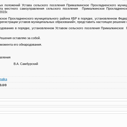
ых положений Устава сельского поселения Прималкинское Прохладненского муници
та местного самоуправления сельского поселения Прималкинское Прохладненск
2015г.
нское Прохладненского муниципального района КБР в порядке, установленном Феде
ной регистрации уставов муниципальных образований», представить настоящее решение
дованию в порядке, установленном Уставом сельского поселения Прималкинское 
Решения оставляю за собой.
 момента его обнародования.
авления
.А. Самбурский
malka
0.0
/
0