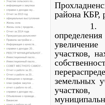
Участие сельского по...
Прохладненс
информация о закупках
справки о доходах му...
района КБР, 
Отчет за 2013 год
официальные выступления
1. Утве
Жизнь села
Жизнь села ( продолж...
Отчет за 2014 года
определени
Прокуратура разъясняет
Правила застройки и ...
увеличение
Информация о качеств...
справки о доходах 20...
участков, н
РЕЕСТР МУНИЦИПАЛЬНОГ...
Инвестиционный паспо...
собственно
Инвестиционный паспо...
СОВЕТ МЕСТНОГО САМОУ...
перерасп
Отчет о работе за 20...
Отчет о работе за 20...
земельных у
Извещение о проведе...
план график закупок ...
участков
отчет о работе по об...
справки о доходах му...
муниципаль
Объявление о проведе...
Вакансии
отчет о работе по об...