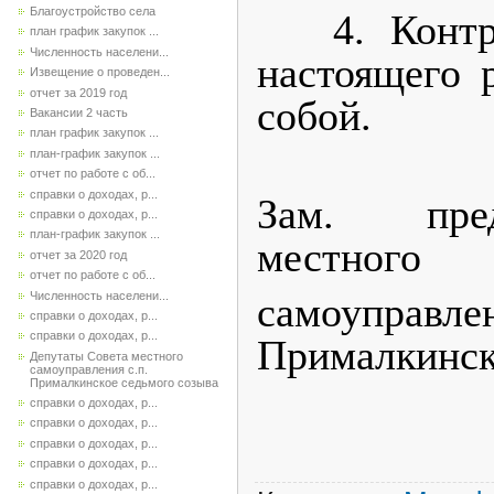
Благоустройство села
4. Контро
план график закупок ...
Численность населени...
настоящего 
Извещение о проведен...
отчет за 2019 год
собой.
Вакансии 2 часть
план график закупок ...
план-график закупок ...
отчет по работе с об...
справки о доходах, р...
Зам. пред
справки о доходах, р...
план-график закупок ...
местного
отчет за 2020 год
отчет по работе с об...
Численность населени...
самоупр
справки о доходах, р...
справки о доходах, р...
Прим
Депутаты Совета местного
самоуправления с.п.
А.В.
Прималкинское седьмого созыва
справки о доходах, р...
справки о доходах, р...
справки о доходах, р...
справки о доходах, р...
справки о доходах, р...