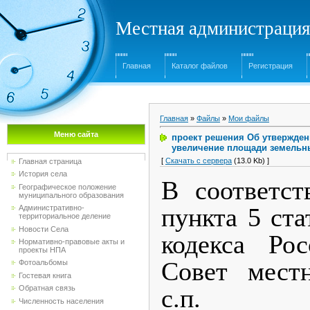
Местная администрация
Главная
Каталог файлов
Регистрация
Главная
»
Файлы
»
Мои файлы
Меню сайта
проект решения Об утвержден
увеличение площади земельны
[
Скачать с сервера
(13.0 Kb) ]
Главная страница
История села
В соответст
Географическое положение
муниципального образования
пункта 5 ста
Административно-
территориальное деление
Новости Села
кодекса Рос
Нормативно-правовые акты и
проекты НПА
Совет местн
Фотоальбомы
Гостевая книга
Обратная связь
с.п. П
Численность населения