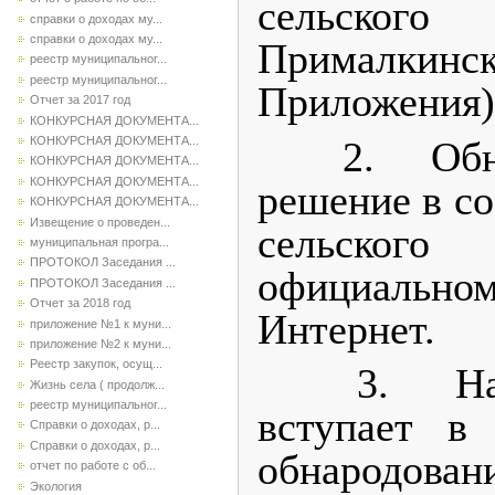
сельско
справки о доходах му...
справки о доходах му...
Прималки
реестр муниципальног...
реестр муниципальног...
Приложения)
Отчет за 2017 год
КОНКУРСНАЯ ДОКУМЕНТА...
2. Обнаро
КОНКУРСНАЯ ДОКУМЕНТА...
КОНКУРСНАЯ ДОКУМЕНТА...
КОНКУРСНАЯ ДОКУМЕНТА...
решение в со
КОНКУРСНАЯ ДОКУМЕНТА...
Извещение о проведен...
сельского
муниципальная програ...
ПРОТОКОЛ Заседания ...
официальн
ПРОТОКОЛ Заседания ...
Отчет за 2018 год
Интернет.
приложение №1 к муни...
приложение №2 к муни...
Реестр закупок, осущ...
3. Наст
Жизнь села ( продолж...
реестр муниципальног...
вступает 
Справки о доходах, р...
Справки о доходах, р...
обнародован
отчет по работе с об...
Экология