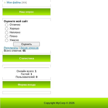
Мои файлы
[904]
Наш опрос
Оцените мой сайт
Отлично
Хорошо
Неплохо
Плохо
Ужасно
Результаты
|
Архив опросов
Всего ответов:
65
Статистика
Онлайн всего:
1
Гостей:
1
Пользователей:
0
Форма входа
Copyright MyCorp © 2026