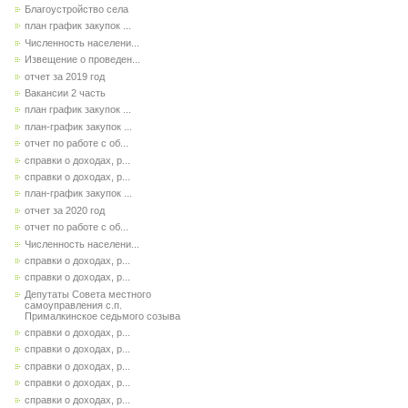
Благоустройство села
план график закупок ...
Численность населени...
Извещение о проведен...
отчет за 2019 год
Вакансии 2 часть
план график закупок ...
план-график закупок ...
отчет по работе с об...
справки о доходах, р...
справки о доходах, р...
план-график закупок ...
отчет за 2020 год
отчет по работе с об...
Численность населени...
справки о доходах, р...
справки о доходах, р...
Депутаты Совета местного
самоуправления с.п.
Прималкинское седьмого созыва
справки о доходах, р...
справки о доходах, р...
справки о доходах, р...
справки о доходах, р...
справки о доходах, р...