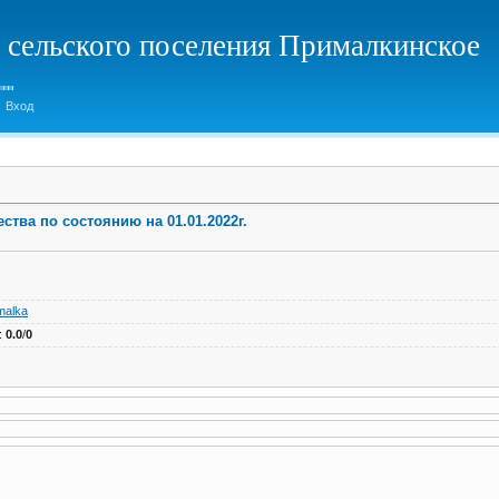
 сельского поселения Прималкинское
Вход
тва по состоянию на 01.01.2022г.
malka
:
0.0
/
0