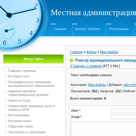
Местная администрация
Главная
Каталог файлов
Регистрация
Главная
»
Файлы
»
Мои файлы
Меню сайта
Реестр муниципального имущес
[
Скачать с сервера
(677.1 Kb) ]
Главная страница
Текст необходимо скачать
История села
Географическое положение
Категория
:
Мои файлы
|
Добавил
:
adm-pri
муниципального образования
Просмотров
:
252
|
Загрузок
:
122
|
Рейтинг
Административно-
территориальное деление
Всего комментариев
:
0
Новости Села
Нормативно-правовые акты и
проекты НПА
Имя *:
Фотоальбомы
Email *:
Гостевая книга
Обратная связь
Численность населения