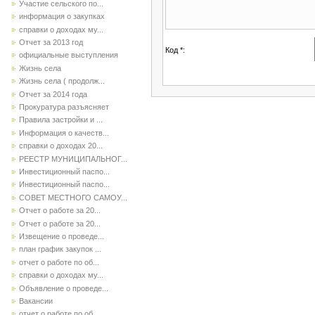
Участие сельского по...
информация о закупках
справки о доходах му...
Отчет за 2013 год
Код *:
официальные выступления
Жизнь села
Жизнь села ( продолж...
Отчет за 2014 года
Прокуратура разъясняет
Правила застройки и ...
Информация о качеств...
справки о доходах 20...
РЕЕСТР МУНИЦИПАЛЬНОГ...
Инвестиционный паспо...
Инвестиционный паспо...
СОВЕТ МЕСТНОГО САМОУ...
Отчет о работе за 20...
Отчет о работе за 20...
Извещение о проведе...
план график закупок ...
отчет о работе по об...
справки о доходах му...
Объявление о проведе...
Вакансии
отчет о работе по об...