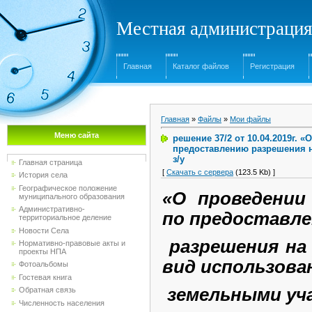
Местная администрация
Главная
Каталог файлов
Регистрация
Главная
»
Файлы
»
Мои файлы
Меню сайта
решение 37/2 от 10.04.2019г.
предоставлению разрешения 
з/у
Главная страница
[
Скачать с сервера
(123.5 Kb) ]
История села
Географическое положение
«О проведении
муниципального образования
Административно-
по предоставл
территориальное деление
Новости Села
разрешения на
Нормативно-правовые акты и
проекты НПА
вид использова
Фотоальбомы
Гостевая книга
земельными уч
Обратная связь
Численность населения