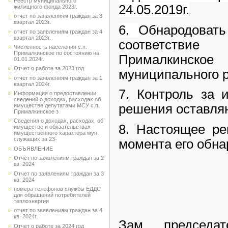
Реестр муниципального
24.05.2019г.
жилищного фонда 2023г.
отчет по заявлениям граждан за 3
квартал 2023г.
6.
Обнародоват
отчет по заявлениям граждан за 4
квартал 2023г.
соответстви
Численность населения с.п.
Прималкинское по состоянию на
Прималкинско
01.01.2024г.
Отчет о работе за 2023 год
муниципального 
отчет по заявлениям граждан за 1
квартал 2024г.
7. Контроль за 
Информация о предоставлении
сведений о доходах, расходах об
решения оставляю
имуществе депутатами МСУ с.п.
Прималкинское з
Сведения о доходах, расходах, об
8. Настоящее ре
имуществе и обязательствах
имущественного характера мун.
служащих за 23-
момента его обна
ОБЪЯВЛЕНИЕ
Отчет по заявлениям граждан за 2
кв. 2024
Отчет по заявлениям граждан за 3
кв. 2024
номера телефонов службы ЕДДС
для обращений потребителей
теплоэнергии
отчет по заявлениям граждан за 4
кв. 2024г.
Зам. председа
Отчет о работе за 2024 год