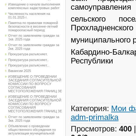
Извещение о начале выполнения
самоуправления
комплексных кадастровых работ
Численность населения на
сельского пос
01.01.2025 г.
Памятка по правилам пожарной
Прохладненского
безопасности в весенне-летний
пожароопасный период
Отчет по заявлениям граждан за
муниципального 
1кв. 2025 года
Отчет по заявлениям граждан за
2кв. 2025 года
Кабардино-Балка
Прокуратура разъясняет.
Респ
Прокуратура разъясняет..
Прокуратура разъясняет...
А.В. У
Вакансии 2025
ИЗВЕЩЕНИЕ О ПРОВЕДЕНИИ
ЗАСЕДАНИЯ СОГЛАСИТЕЛЬНОЙ
КОМИССИИ ПО ВОПРОСУ
СОГЛАСОВАНИЯ
МЕСТОПОЛОЖЕНИЯ ГРАНИЦ ЗЕ
ИЗВЕЩЕНИЕ О ПРОВЕДЕНИИ
ЗАСЕДАНИЯ СОГЛАСИТЕЛЬНОЙ
КОМИССИИ ПО ВОПРОСУ
Категория
:
Мои ф
СОГЛАСОВАНИЯ
МЕСТОПОЛОЖЕНИЯ ГРАНИЦ ЗЕ
adm-primalka
Отчет по заявлениям граждан за
3кв. 2025 года
Объявление о проведении
Просмотров
:
400
общественного обсуждения по
актуализации муниципальной