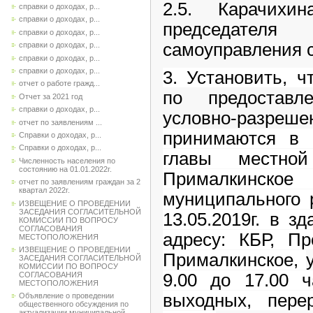
2.5. Карачихи
справки о доходах, р...
справки о доходах, р...
председател
справки о доходах, р...
самоуправления с
справки о доходах, р...
справки о доходах, р...
справки о доходах, р...
3. Установить, 
отчет о работе гражд...
по предостав
Отчет за 2021 год
справки о доходах, р...
условно-разреше
отчет по заявлениям ...
принимаются в 
Справки о доходах, р...
Справки о доходах, р...
главы местной
Численность населения по
состоянию на 01.01.2022г.
Прималкинско
отчет по заявлениям граждан за 2
квартал 2022г.
муниципального р
ИЗВЕЩЕНИЕ О ПРОВЕДЕНИИ
ЗАСЕДАНИЯ СОГЛАСИТЕЛЬНОЙ
13.05.2019г. в з
КОМИССИИ ПО ВОПРОСУ
СОГЛАСОВАНИЯ
адресу: КБР, Пр
МЕСТОПОЛОЖЕНИЯ
ИЗВЕЩЕНИЕ О ПРОВЕДЕНИИ
Прималкинское,
ЗАСЕДАНИЯ СОГЛАСИТЕЛЬНОЙ
КОМИССИИ ПО ВОПРОСУ
9.00 до 17.00 ч
СОГЛАСОВАНИЯ
МЕСТОПОЛОЖЕНИЯ
выходных, пере
Объявление о проведении
общественного обсуждения по
актуализации муниципальной