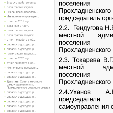
поселения
Благоустройство села
план график закупок ...
Прохладненского
Численность населени...
председатель орг
Извещение о проведен...
отчет за 2019 год
Вакансии 2 часть
2.2. Гендугова Н
план график закупок ...
местной адми
план-график закупок ...
отчет по работе с об...
поселения
справки о доходах, р...
Прохладненского 
справки о доходах, р...
план-график закупок ...
2.3. Токарева В.
отчет за 2020 год
отчет по работе с об...
местной адми
Численность населени...
справки о доходах, р...
поселения
справки о доходах, р...
Прохладненского 
Депутаты Совета местного
самоуправления с.п.
Прималкинское седьмого созыва
2.4.Уханов А
справки о доходах, р...
справки о доходах, р...
председател
справки о доходах, р...
самоуправления с
справки о доходах, р...
справки о доходах, р...