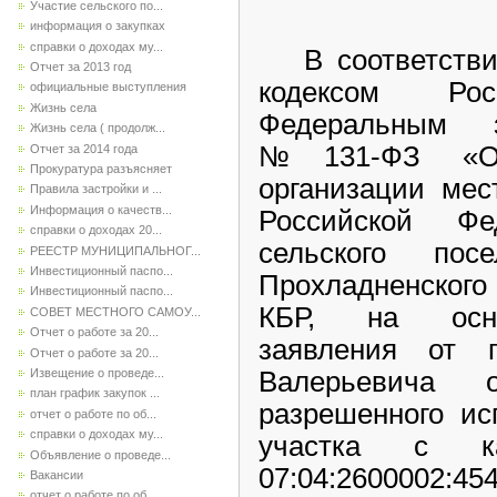
Участие сельского по...
информация о закупках
справки о доходах му...
В соответствии
Отчет за 2013 год
кодексом Рос
официальные выступления
Жизнь села
Федеральным за
Жизнь села ( продолж...
№131-ФЗ «Об
Отчет за 2014 года
Прокуратура разъясняет
организации мес
Правила застройки и ...
Информация о качеств...
Российской Ф
справки о доходах 20...
сельского пос
РЕЕСТР МУНИЦИПАЛЬНОГ...
Инвестиционный паспо...
Прохладненского
Инвестиционный паспо...
КБР, на осно
СОВЕТ МЕСТНОГО САМОУ...
Отчет о работе за 20...
заявления от 
Отчет о работе за 20...
Извещение о проведе...
Валерьевича 
план график закупок ...
разрешенного ис
отчет о работе по об...
справки о доходах му...
участка с ка
Объявление о проведе...
07:04:2600002
Вакансии
отчет о работе по об...