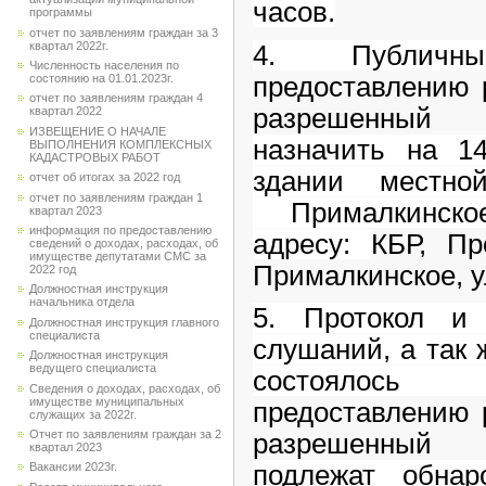
часов.
программы
отчет по заявлениям граждан за 3
квартал 2022г.
4. Публичн
Численность населения по
предоставлению 
состоянию на 01.01.2023г.
отчет по заявлениям граждан 4
разрешенный 
квартал 2022
ИЗВЕЩЕНИЕ О НАЧАЛЕ
назначить на 14
ВЫПОЛНЕНИЯ КОМПЛЕКСНЫХ
КАДАСТРОВЫХ РАБОТ
здании местно
отчет об итогах за 2022 год
отчет по заявлениям граждан 1
Прималкинско
квартал 2023
информация по предоставлению
адресу:
КБР, Пр
сведений о доходах, расходах, об
имуществе депутатами СМС за
Прималкинское, ул
2022 год
Должностная инструкция
начальника отдела
5. Протокол и 
Должностная инструкция главного
специалиста
слушаний, а так 
Должностная инструкция
ведущего специалиста
состоялос
Сведения о доходах, расходах, об
имуществе муниципальных
предоставлению 
служащих за 2022г.
Отчет по заявлениям граждан за 2
разрешенный 
квартал 2023
подлежат обна
Вакансии 2023г.