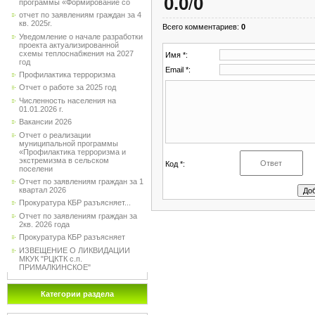
0.0
/
0
программы «Формирование со
отчет по заявлениям граждан за 4
кв. 2025г.
Всего комментариев
:
0
Уведомление о начале разработки
проекта актуализированной
схемы теплоснабжения на 2027
Имя *:
год
Email *:
Профилактика терроризма
Отчет о работе за 2025 год
Численность населения на
01.01.2026 г.
Вакансии 2026
Отчет о реализации
муниципальной программы
«Профилактика терроризма и
экстремизма в сельском
Код *:
поселени
Отчет по заявлениям граждан за 1
квартал 2026
Прокуратура КБР разъясняет...
Отчет по заявлениям граждан за
2кв. 2026 года
Прокуратура КБР разъясняет
ИЗВЕЩЕНИЕ О ЛИКВИДАЦИИ
МКУК "РЦКТК с.п.
ПРИМАЛКИНСКОЕ"
Категории раздела