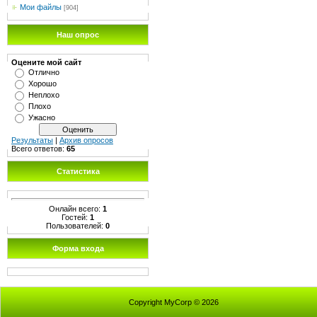
Мои файлы
[904]
Наш опрос
Оцените мой сайт
Отлично
Хорошо
Неплохо
Плохо
Ужасно
Результаты
|
Архив опросов
Всего ответов:
65
Статистика
Онлайн всего:
1
Гостей:
1
Пользователей:
0
Форма входа
Copyright MyCorp © 2026