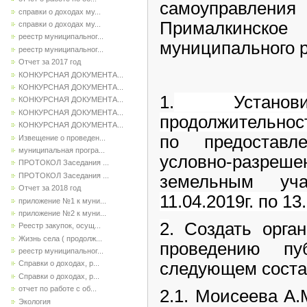
самоуправления
справки о доходах му...
Прималкинско
справки о доходах му...
реестр муниципальног...
муниципального 
реестр муниципальног...
Отчет за 2017 год
КОНКУРСНАЯ ДОКУМЕНТА...
КОНКУРСНАЯ ДОКУМЕНТА...
1.
Установ
КОНКУРСНАЯ ДОКУМЕНТА...
КОНКУРСНАЯ ДОКУМЕНТА...
продолжительнос
КОНКУРСНАЯ ДОКУМЕНТА...
по предостав
Извещение о проведен...
муниципальная програ...
условно-разреше
ПРОТОКОЛ Заседания ...
ПРОТОКОЛ Заседания ...
земельным у
Отчет за 2018 год
11.04.2019г. по 13
приложение №1 к муни...
приложение №2 к муни...
2
. Создать орга
Реестр закупок, осущ...
Жизнь села ( продолж...
проведению п
реестр муниципальног...
следующем соста
Справки о доходах, р...
Справки о доходах, р...
отчет по работе с об...
2.1. Моисеева А.М
Экология