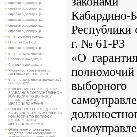
законами
справки о доходах, р...
справки о доходах, р...
Кабардино-Б
справки о доходах, р...
справки о доходах, р...
Республики
о
справки о доходах, р...
справки о доходах, р...
отчет о работе гражд...
г. № 61-РЗ
Отчет за 2021 год
справки о доходах, р...
«О гаранти
отчет по заявлениям ...
Справки о доходах, р...
Справки о доходах, р...
полномочий
Численность населения по
состоянию на 01.01.2022г.
отчет по заявлениям граждан за 2
выборного 
квартал 2022г.
ИЗВЕЩЕНИЕ О ПРОВЕДЕНИИ
ЗАСЕДАНИЯ СОГЛАСИТЕЛЬНОЙ
самоуправл
КОМИССИИ ПО ВОПРОСУ
СОГЛАСОВАНИЯ
МЕСТОПОЛОЖЕНИЯ
ИЗВЕЩЕНИЕ О ПРОВЕДЕНИИ
должностно
ЗАСЕДАНИЯ СОГЛАСИТЕЛЬНОЙ
КОМИССИИ ПО ВОПРОСУ
СОГЛАСОВАНИЯ
самоуправле
МЕСТОПОЛОЖЕНИЯ
Объявление о проведении
общественного обсуждения по
актуализации муниципальной