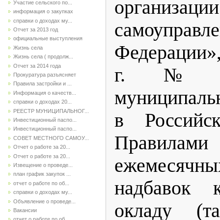
организа
Участие сельского по...
информация о закупках
справки о доходах му...
самоуправле
Отчет за 2013 год
официальные выступления
Федерации»,
Жизнь села
Жизнь села ( продолж...
Отчет за 2014 года
г. № 
Прокуратура разъясняет
Правила застройки и ...
муниципаль
Информация о качеств...
справки о доходах 20...
РЕЕСТР МУНИЦИПАЛЬНОГ...
в Российск
Инвестиционный паспо...
Инвестиционный паспо...
Правила
СОВЕТ МЕСТНОГО САМОУ...
Отчет о работе за 20...
Отчет о работе за 20...
ежемесячн
Извещение о проведе...
план график закупок ...
надбавок 
отчет о работе по об...
справки о доходах му...
Объявление о проведе...
окладу (та
Вакансии
отчет о работе по об...