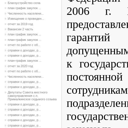
Благоустройство села
2006 г
план график закупок ...
Численность населени...
Извещение о проведен...
предоставл
отчет за 2019 год
Вакансии 2 часть
гаранти
план график закупок ...
план-график закупок ...
отчет по работе с об...
допущенны
справки о доходах, р...
справки о доходах, р...
к государс
план-график закупок ...
отчет за 2020 год
отчет по работе с об...
постоянн
Численность населени...
справки о доходах, р...
сотрудник
справки о доходах, р...
Депутаты Совета местного
самоуправления с.п.
подраздел
Прималкинское седьмого созыва
справки о доходах, р...
справки о доходах, р...
государст
справки о доходах, р...
справки о доходах, р...
справки о доходах, р...