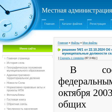
Местная администрация
Главная
Каталог файлов
Регистрация
Главная
»
Файлы
»
Мои файлы
Меню сайта
решение 54/1 от 22.10.2024 О
муниципальные должности се
[
Скачать с сервера
(87.3 Kb) ]
Главная страница
История села
В соо
Географическое положение
муниципального образования
Административно-
федеральны
территориальное деление
Новости Села
Нормативно-правовые акты и
октября 200
проекты НПА
Фотоальбомы
Гостевая книга
общих 
Обратная связь
Численность населения