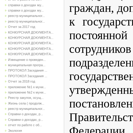
граждан, д
справки о доходах му...
справки о доходах му...
реестр муниципальног...
к государс
реестр муниципальног...
Отчет за 2017 год
постоянн
КОНКУРСНАЯ ДОКУМЕНТА...
КОНКУРСНАЯ ДОКУМЕНТА...
КОНКУРСНАЯ ДОКУМЕНТА...
сотрудник
КОНКУРСНАЯ ДОКУМЕНТА...
КОНКУРСНАЯ ДОКУМЕНТА...
подраздел
Извещение о проведен...
муниципальная програ...
ПРОТОКОЛ Заседания ...
государст
ПРОТОКОЛ Заседания ...
Отчет за 2018 год
утвержденн
приложение №1 к муни...
приложение №2 к муни...
Реестр закупок, осущ...
постановле
Жизнь села ( продолж...
реестр муниципальног...
Правительс
Справки о доходах, р...
Справки о доходах, р...
отчет по работе с об...
Федерации 
Экология