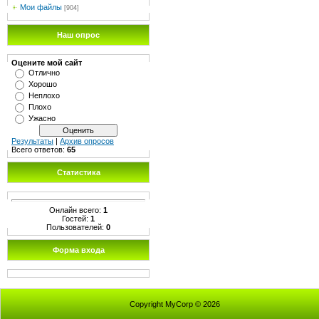
Мои файлы
[904]
Наш опрос
Оцените мой сайт
Отлично
Хорошо
Неплохо
Плохо
Ужасно
Результаты
|
Архив опросов
Всего ответов:
65
Статистика
Онлайн всего:
1
Гостей:
1
Пользователей:
0
Форма входа
Copyright MyCorp © 2026