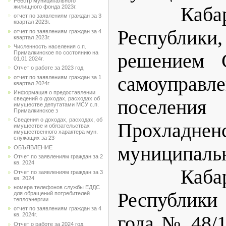
Реестр муниципального
жилищного фонда 2023г.
Кабардин
отчет по заявлениям граждан за 3
квартал 2023г.
Республики
отчет по заявлениям граждан за 4
квартал 2023г.
Численность населения с.п.
Прималкинское по состоянию на
решением С
01.01.2024г.
Отчет о работе за 2023 год
самоуправл
отчет по заявлениям граждан за 1
квартал 2024г.
Информация о предоставлении
сведений о доходах, расходах об
поселения
имуществе депутатами МСУ с.п.
Прималкинское з
Сведения о доходах, расходах, об
Прохладнен
имуществе и обязательствах
имущественного характера мун.
служащих за 23-
муниципа
ОБЪЯВЛЕНИЕ
Отчет по заявлениям граждан за 2
кв. 2024
Кабардин
Отчет по заявлениям граждан за 3
кв. 2024
номера телефонов службы ЕДДС
Республики
для обращений потребителей
теплоэнергии
отчет по заявлениям граждан за 4
кв. 2024г.
года № 48/1
Отчет о работе за 2024 год