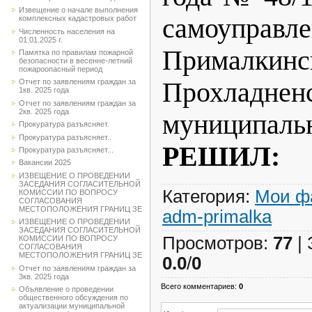
Извещение о начале выполнения
самоупр
комплексных кадастровых работ
Численность населения на
01.01.2025 г.
Прималкинс
Памятка по правилам пожарной
безопасности в весенне-летний
пожароопасный период
Прохладнен
Отчет по заявлениям граждан за
1кв. 2025 года
Отчет по заявлениям граждан за
2кв. 2025 года
муниципаль
Прокуратура разъясняет.
Прокуратура разъясняет..
РЕШИЛ:
Прокуратура разъясняет...
Вакансии 2025
ИЗВЕЩЕНИЕ О ПРОВЕДЕНИИ
ЗАСЕДАНИЯ СОГЛАСИТЕЛЬНОЙ
Категория
:
Мои ф
КОМИССИИ ПО ВОПРОСУ
СОГЛАСОВАНИЯ
МЕСТОПОЛОЖЕНИЯ ГРАНИЦ ЗЕ
adm-primalka
ИЗВЕЩЕНИЕ О ПРОВЕДЕНИИ
ЗАСЕДАНИЯ СОГЛАСИТЕЛЬНОЙ
Просмотров
:
77
|
КОМИССИИ ПО ВОПРОСУ
СОГЛАСОВАНИЯ
МЕСТОПОЛОЖЕНИЯ ГРАНИЦ ЗЕ
0.0
/
0
Отчет по заявлениям граждан за
3кв. 2025 года
Всего комментариев
:
0
Объявление о проведении
общественного обсуждения по
актуализации муниципальной