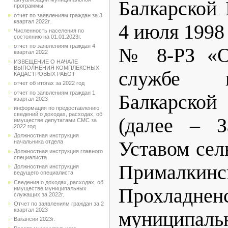
Балкарской 
программы
отчет по заявлениям граждан за 3
квартал 2022г.
4 июля 1998 
Численность населения по
состоянию на 01.01.2023г.
отчет по заявлениям граждан 4
№ 8-РЗ «О
квартал 2022
ИЗВЕЩЕНИЕ О НАЧАЛЕ
ВЫПОЛНЕНИЯ КОМПЛЕКСНЫХ
службе 
КАДАСТРОВЫХ РАБОТ
отчет об итогах за 2022 год
отчет по заявлениям граждан 1
Балкарско
квартал 2023
информация по предоставлению
сведений о доходах, расходах, об
(далее – 
имуществе депутатами СМС за
2022 год
Должностная инструкция
Уставом сел
начальника отдела
Должностная инструкция главного
специалиста
Прималкинс
Должностная инструкция
ведущего специалиста
Сведения о доходах, расходах, об
Прохладнен
имуществе муниципальных
служащих за 2022г.
Отчет по заявлениям граждан за 2
квартал 2023
муниципа
Вакансии 2023г.