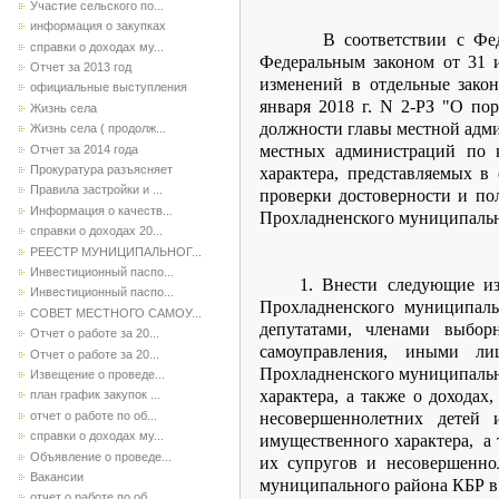
Участие сельского по...
информация о закупках
В соответствии с Фе
справки о доходах му...
Федеральным законом от 31 
Отчет за 2013 год
изменений в отдельные зако
официальные выступления
января 2018 г. N 2-РЗ "О п
Жизнь села
должности главы местной адм
Жизнь села ( продолж...
местных администраций по к
Отчет за 2014 года
Прокуратура разъясняет
характера, представляемых в
Правила застройки и ...
проверки достоверности и по
Информация о качеств...
Прохладненского муниципальн
справки о доходах 20...
РЕЕСТР МУНИЦИПАЛЬНОГ...
Инвестиционный паспо...
1. Внести следующие из
Инвестиционный паспо...
Прохладненского муниципал
СОВЕТ МЕСТНОГО САМОУ...
депутатами, членами выбо
Отчет о работе за 20...
самоуправления, иными ли
Отчет о работе за 20...
Прохладненского муниципально
Извещение о проведе...
характера, а также о доходах
план график закупок ...
отчет о работе по об...
несовершеннолетних детей 
справки о доходах му...
имущественного характера, а 
Объявление о проведе...
их супругов и несовершенно
Вакансии
муниципального района КБР в 
отчет о работе по об...