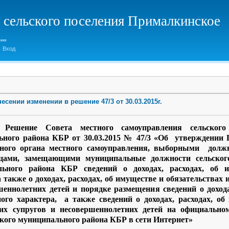
 сельского поселения Прималкинское
Вход
несении изменении в решение 47/3 от 30.03.2015г.
Решение Совета местного самоуправления сельского
ьного района КБР от 30.03.2015 № 47/3 «Об утверждении 
рного органа местного самоуправления, выборными дол
цами, замещающими муниципальные должности сельског
льного района КБР сведений о доходах, расходах, об и
 также о доходах, расходах, об имуществе и обязательствах
ршеннолетних детей и порядке размещения сведений о дохода
ого характера, а также сведений о доходах, расходах, об
их супругов и несовершеннолетних детей на официальном
ого муниципального района КБР в сети Интернет»