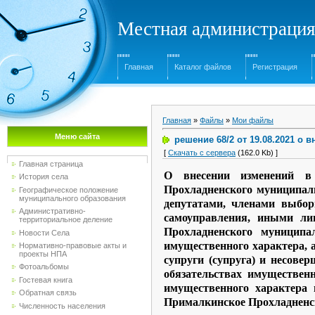
Местная администрация
Главная
Каталог файлов
Регистрация
Главная
»
Файлы
»
Мои файлы
Меню сайта
решение 68/2 от 19.08.2021 о в
[
Скачать с сервера
(162.0 Kb) ]
Главная страница
О внесении изменений в 
История села
Прохладненского муниципал
Географическое положение
муниципального образования
депутатами, членами выбо
Административно-
самоуправления, иными ли
территориальное деление
Прохладненского муниципа
Новости Села
имущественного характера, а
Нормативно-правовые акты и
проекты НПА
супруги (супруга) и несове
Фотоальбомы
обязательствах имущественн
Гостевая книга
имущественного характера 
Обратная связь
Прималкинское Прохладненск
Численность населения