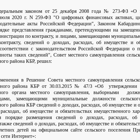
деральным законом от 25 декабря 2008 года № 273-ФЗ «О 
июля 2020 г. N 259-ФЗ "О цифровых финансовых активах, ц
нодательные акты Российской Федерации", Законом Кабардино
орядке представления гражданами, претендующими на замещен
инистрации по контракту, и лицами, замещающими муниципальн
онтракту, сведений о доходах, расходах, об имуществе и об
 соответствии с законодательством Российской Федерации о 
лноты таких сведений", Совет местного самоуправления сельс
ого района КБР, решил:
менения в Решение Совета местного самоуправления сельск
ьного района КБР от 30.03.2015 № 47/3 «Об утверждении 
рного органа местного самоуправления, выборными дол
цами, замещающими муниципальные должности сельског
го района КБР сведений о доходах, расходах, об имуществе и 
, расходах, об имуществе и обязательствах имущественного хар
и порядке размещения сведений о доходах, расходах, об 
также сведений о доходах, расходах, об имуществе и обязательс
летних детей на официальном сайте сельского поселения Пр
сети Интернет»: