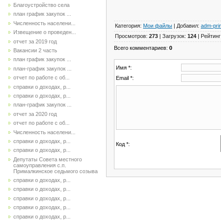
Благоустройство села
план график закупок ...
Численность населени...
Категория
:
Мои файлы
|
Добавил
:
adm-pri
Извещение о проведен...
Просмотров
:
273
|
Загрузок
:
124
|
Рейтинг
отчет за 2019 год
Всего комментариев
:
0
Вакансии 2 часть
план график закупок ...
Имя *:
план-график закупок ...
отчет по работе с об...
Email *:
справки о доходах, р...
справки о доходах, р...
план-график закупок ...
отчет за 2020 год
отчет по работе с об...
Численность населени...
справки о доходах, р...
Код *:
справки о доходах, р...
Депутаты Совета местного
самоуправления с.п.
Прималкинское седьмого созыва
справки о доходах, р...
справки о доходах, р...
справки о доходах, р...
справки о доходах, р...
справки о доходах, р...