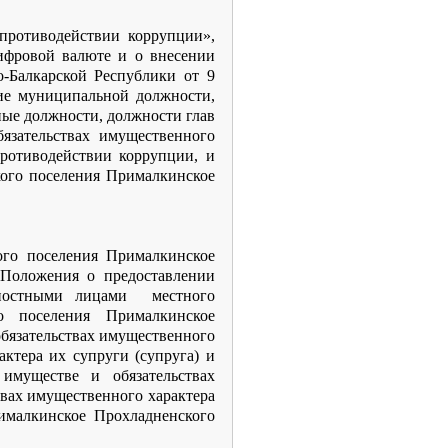
противодействии коррупции»,
ифровой валюте и о внесении
-Балкарской Республики от 9
ие муниципальной должности,
ые должности, должности глав
язательствах имущественного
противодействии коррупции, и
кого поселения Прималкинское
ого поселения Прималкинское
Положения о предоставлении
жностными лицами местного
о поселения Прималкинское
обязательствах имущественного
актера их супруги (супруга) и
имуществе и обязательствах
твах имущественного характера
ималкинское Прохладненского