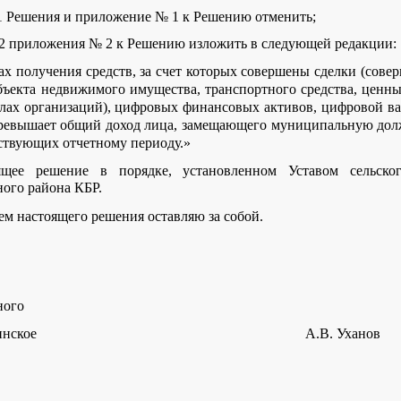
а 1 Решения и приложение № 1 к Решению отменить;
а 2 приложения № 2 к Решению изложить в следующей редакции:
ах получения средств, за счет которых совершены сделки (сове
объекта недвижимого имущества, транспортного средства, ценных
алах организаций), цифровых финансовых активов, цифровой ва
превышает общий доход лица, замещающего муниципальную долж
ествующих отчетному периоду.»
ящее решение в порядке, установленном Уставом сельско
ого района КБР.
настоящего решения оставляю за собой.
ного
с.п. Прималкинское А.В. Уханов