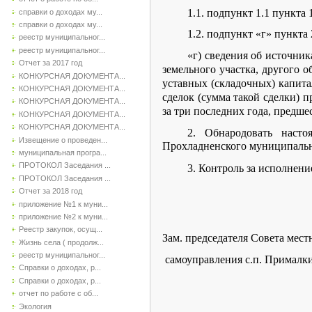
1.1. подпункт 1.1 пункт
справки о доходах му...
справки о доходах му...
1.2. подпункт «г» пункт
реестр муниципальног...
реестр муниципальног...
«г) сведения об источник
Отчет за 2017 год
земельного участка, другого 
КОНКУРСНАЯ ДОКУМЕНТА...
уставных (складочных) капит
КОНКУРСНАЯ ДОКУМЕНТА...
сделок (сумма такой сделки) 
КОНКУРСНАЯ ДОКУМЕНТА...
за три последних года, предш
КОНКУРСНАЯ ДОКУМЕНТА...
КОНКУРСНАЯ ДОКУМЕНТА...
2. Обнародовать насто
Извещение о проведен...
Прохладненского муниципальн
муниципальная програ...
ПРОТОКОЛ Заседания ...
3. Контроль за исполнением 
ПРОТОКОЛ Заседания ...
Отчет за 2018 год
приложение №1 к муни...
приложение №2 к муни...
Реестр закупок, осущ...
Зам. председателя Совета мест
Жизнь села ( продолж...
реестр муниципальног...
самоуправления 
Справки о доходах, р...
Справки о доходах, р...
отчет по работе с об...
Экология