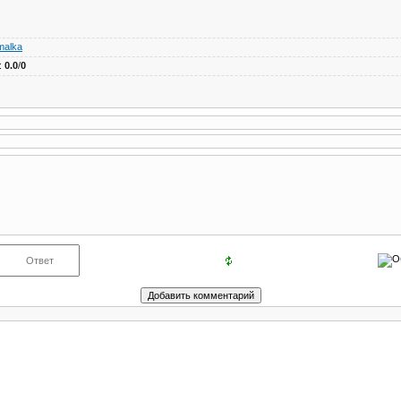
malka
:
0.0
/
0