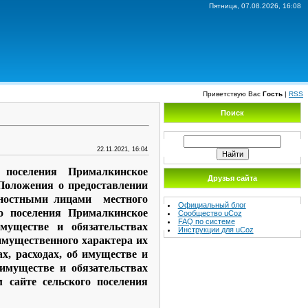
Пятница, 07.08.2026, 16:08
Приветствую Вас
Гость
|
RSS
Поиск
22.11.2021, 16:04
 поселения Прималкинское
Друзья сайта
Положения о предоставлении
жностными лицами местного
Официальный блог
о поселения Прималкинское
Сообщество uCoz
FAQ по системе
муществе и обязательствах
Инструкции для uCoz
 имущественного характера их
х, расходах, об имуществе и
 имуществе и обязательствах
 сайте сельского поселения