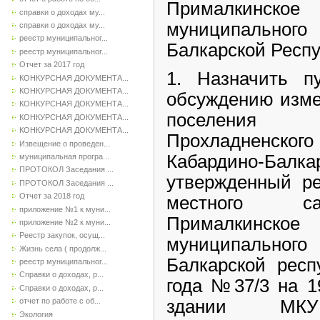
Прималкинско
справки о доходах му...
муниципально
справки о доходах му...
реестр муниципальног...
Балкарской Респ
реестр муниципальног...
Отчет за 2017 год
1. Назначить п
КОНКУРСНАЯ ДОКУМЕНТА...
КОНКУРСНАЯ ДОКУМЕНТА...
обсуждению изме
КОНКУРСНАЯ ДОКУМЕНТА...
поселения
КОНКУРСНАЯ ДОКУМЕНТА...
КОНКУРСНАЯ ДОКУМЕНТА...
Прохладненского
Извещение о проведен...
Кабардино-Бал
муниципальная програ...
ПРОТОКОЛ Заседания ...
утвержденный р
ПРОТОКОЛ Заседания ...
Отчет за 2018 год
местного са
приложение №1 к муни...
Прималкинско
приложение №2 к муни...
Реестр закупок, осущ...
муниципальног
Жизнь села ( продолж...
Балкарской респ
реестр муниципальног...
Справки о доходах, р...
года №37/3 на 19
Справки о доходах, р...
здании МК
отчет по работе с об...
Экология