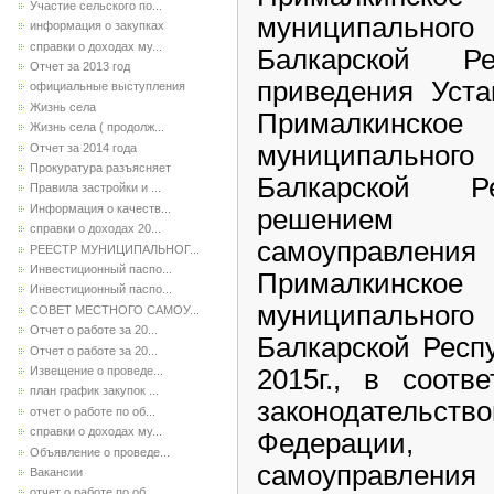
Участие сельского по...
муниципальног
информация о закупках
справки о доходах му...
Балкарской Р
Отчет за 2013 год
приведения Уста
официальные выступления
Жизнь села
Прималкинско
Жизнь села ( продолж...
муниципальног
Отчет за 2014 года
Прокуратура разъясняет
Балкарской Ре
Правила застройки и ...
Информация о качеств...
решением С
справки о доходах 20...
самоуправления
РЕЕСТР МУНИЦИПАЛЬНОГ...
Инвестиционный паспо...
Прималкинско
Инвестиционный паспо...
муниципальног
СОВЕТ МЕСТНОГО САМОУ...
Отчет о работе за 20...
Балкарской Респ
Отчет о работе за 20...
Извещение о проведе...
2015г., в соотв
план график закупок ...
законодател
отчет о работе по об...
справки о доходах му...
Федерации,
Объявление о проведе...
самоуправления
Вакансии
отчет о работе по об...