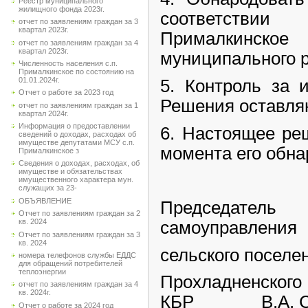
Реестр муниципального
жилищного фонда 2023г.
соответстви
отчет по заявлениям граждан за 3
квартал 2023г.
Прималкинско
отчет по заявлениям граждан за 4
квартал 2023г.
муниципального 
Численность населения с.п.
Прималкинское по состоянию на
01.01.2024г.
5. Контроль за 
Отчет о работе за 2023 год
Решения оставляю
отчет по заявлениям граждан за 1
квартал 2024г.
Информация о предоставлении
6. Настоящее ре
сведений о доходах, расходах об
имуществе депутатами МСУ с.п.
момента его обна
Прималкинское з
Сведения о доходах, расходах, об
имуществе и обязательствах
имущественного характера мун.
служащих за 23-
ОБЪЯВЛЕНИЕ
Председател
Отчет по заявлениям граждан за 2
кв. 2024
самоуправления
Отчет по заявлениям граждан за 3
кв. 2024
сельского посел
номера телефонов службы ЕДДС
для обращений потребителей
теплоэнергии
Прохладненского
отчет по заявлениям граждан за 4
кв. 2024г.
КБР В.А. Са
Отчет о работе за 2024 год