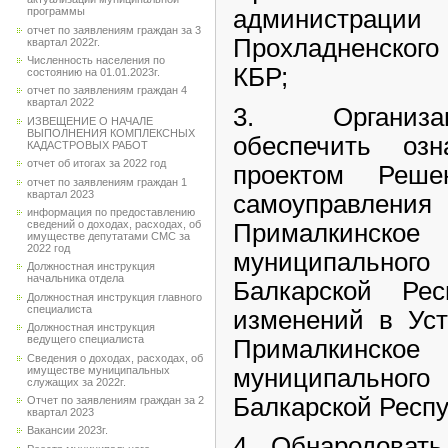
администрации
программы
отчет по заявлениям граждан за 3
Прохладненского
квартал 2022г.
Численность населения по
КБР;
состоянию на 01.01.2023г.
отчет по заявлениям граждан 4
квартал 2022
3. Организа
ИЗВЕЩЕНИЕ О НАЧАЛЕ
ВЫПОЛНЕНИЯ КОМПЛЕКСНЫХ
обеспечить оз
КАДАСТРОВЫХ РАБОТ
отчет об итогах за 2022 год
проектом Реше
отчет по заявлениям граждан 1
квартал 2023
самоуправления
информация по предоставлению
сведений о доходах, расходах, об
Прималкинско
имуществе депутатами СМС за
2022 год
муниципальног
Должностная инструкция
начальника отдела
Балкарской Ре
Должностная инструкция главного
специалиста
изменений в Уст
Должностная инструкция
ведущего специалиста
Прималкинско
Сведения о доходах, расходах, об
муниципальног
имуществе муниципальных
служащих за 2022г.
Балкарской Респу
Отчет по заявлениям граждан за 2
квартал 2023
Вакансии 2023г.
4. Обнародоват