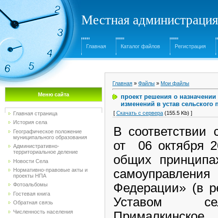
Местная администрация
Главная
Каталог файлов
Регистрация
Главная
»
Файлы
»
Мои файлы
Меню сайта
проект решения о назначении
изменений в устав сельского
[
Скачать с сервера
(155.5 Kb) ]
Главная страница
История села
В соответствии 
Географическое положение
муниципального образования
от 06 октября 
Административно-
территориальное деление
общих принципах
Новости Села
Нормативно-правовые акты и
самоуправле
проекты НПА
Федерации» (в ре
Фотоальбомы
Гостевая книга
Уставом сел
Обратная связь
Численность населения
Прималкинско