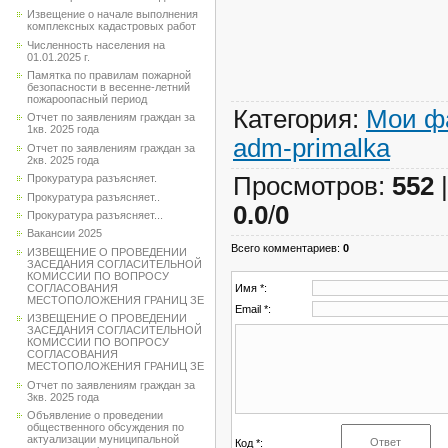
Извещение о начале выполнения
комплексных кадастровых работ
Численность населения на
01.01.2025 г.
Памятка по правилам пожарной
безопасности в весенне-летний
пожароопасный период
Категория
:
Мои ф
Отчет по заявлениям граждан за
1кв. 2025 года
adm-primalka
Отчет по заявлениям граждан за
2кв. 2025 года
Просмотров
:
552
Прокуратура разъясняет.
Прокуратура разъясняет..
0.0
/
0
Прокуратура разъясняет...
Вакансии 2025
Всего комментариев
:
0
ИЗВЕЩЕНИЕ О ПРОВЕДЕНИИ
ЗАСЕДАНИЯ СОГЛАСИТЕЛЬНОЙ
КОМИССИИ ПО ВОПРОСУ
Имя *:
СОГЛАСОВАНИЯ
МЕСТОПОЛОЖЕНИЯ ГРАНИЦ ЗЕ
Email *:
ИЗВЕЩЕНИЕ О ПРОВЕДЕНИИ
ЗАСЕДАНИЯ СОГЛАСИТЕЛЬНОЙ
КОМИССИИ ПО ВОПРОСУ
СОГЛАСОВАНИЯ
МЕСТОПОЛОЖЕНИЯ ГРАНИЦ ЗЕ
Отчет по заявлениям граждан за
3кв. 2025 года
Объявление о проведении
общественного обсуждения по
актуализации муниципальной
Код *: