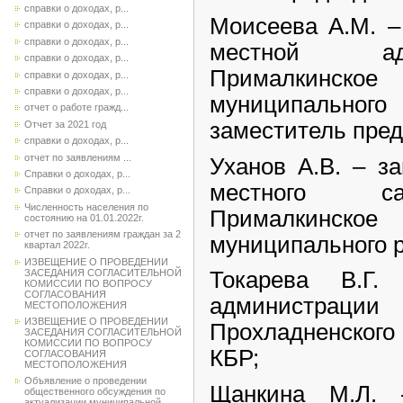
справки о доходах, р...
Моисеева А.М. –
справки о доходах, р...
справки о доходах, р...
местной ад
справки о доходах, р...
Прималкинско
справки о доходах, р...
справки о доходах, р...
муниципаль
отчет о работе гражд...
заместитель пред
Отчет за 2021 год
справки о доходах, р...
отчет по заявлениям ...
Уханов А.В. – з
Справки о доходах, р...
местного са
Справки о доходах, р...
Численность населения по
Прималкинско
состоянию на 01.01.2022г.
отчет по заявлениям граждан за 2
муниципального 
квартал 2022г.
ИЗВЕЩЕНИЕ О ПРОВЕДЕНИИ
ЗАСЕДАНИЯ СОГЛАСИТЕЛЬНОЙ
Токарева В.Г.
КОМИССИИ ПО ВОПРОСУ
СОГЛАСОВАНИЯ
администрации
МЕСТОПОЛОЖЕНИЯ
ИЗВЕЩЕНИЕ О ПРОВЕДЕНИИ
Прохладненского
ЗАСЕДАНИЯ СОГЛАСИТЕЛЬНОЙ
КОМИССИИ ПО ВОПРОСУ
КБР;
СОГЛАСОВАНИЯ
МЕСТОПОЛОЖЕНИЯ
Объявление о проведении
Щанкина М.Л. 
общественного обсуждения по
актуализации муниципальной