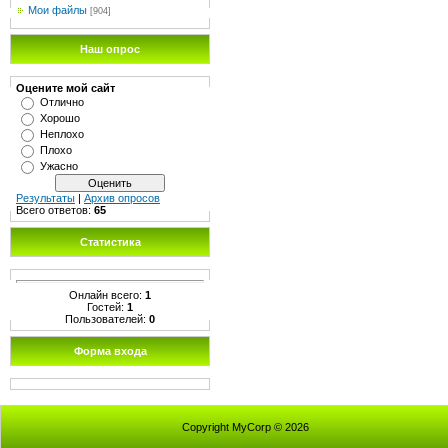
Мои файлы
[904]
Наш опрос
Оцените мой сайт
Отлично
Хорошо
Неплохо
Плохо
Ужасно
Результаты
|
Архив опросов
Всего ответов:
65
Статистика
Онлайн всего:
1
Гостей:
1
Пользователей:
0
Форма входа
Copyright MyCorp © 2026