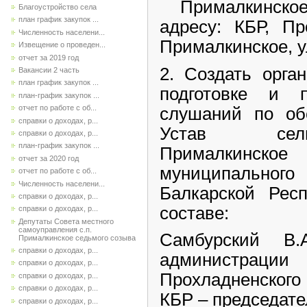
Прималкинское
Благоустройство села
план график закупок ...
адресу: КБР, Пр
Численность населени...
Прималкинское, у
Извещение о проведен...
отчет за 2019 год
2. Создать орга
Вакансии 2 часть
план график закупок ...
подготовке и 
план-график закупок ...
отчет по работе с об...
слушаний по об
справки о доходах, р...
Устав сель
справки о доходах, р...
план-график закупок ...
Прималкинско
отчет за 2020 год
муниципальног
отчет по работе с об...
Численность населени...
Балкарской Ре
справки о доходах, р...
составе:
справки о доходах, р...
Депутаты Совета местного
самоуправления с.п.
Самбурский В
Прималкинское седьмого созыва
справки о доходах, р...
администрации
справки о доходах, р...
Прохладненского
справки о доходах, р...
справки о доходах, р...
КБР – председате
справки о доходах, р...