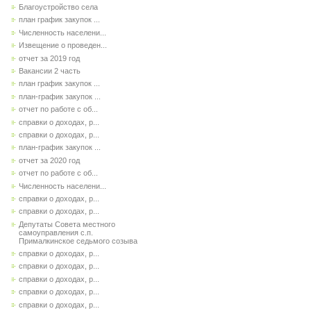
Благоустройство села
план график закупок ...
Численность населени...
Извещение о проведен...
отчет за 2019 год
Вакансии 2 часть
план график закупок ...
план-график закупок ...
отчет по работе с об...
справки о доходах, р...
справки о доходах, р...
план-график закупок ...
отчет за 2020 год
отчет по работе с об...
Численность населени...
справки о доходах, р...
справки о доходах, р...
Депутаты Совета местного
самоуправления с.п.
Прималкинское седьмого созыва
справки о доходах, р...
справки о доходах, р...
справки о доходах, р...
справки о доходах, р...
справки о доходах, р...