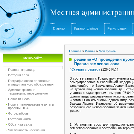
Местная администрация
Главная
Каталог файлов
Регистрация
Главная
»
Файлы
»
Мои файлы
Меню сайта
решение «О проведении публи
Правил землепользова
[
Скачать с сервера
(126.0 Kb) ]
Главная страница
История села
В соответствии с Градостроительным к
Географическое положение
самоуправления в Российской Федераци
муниципального образования
заявлений от гр. Варушкина Андрея Вале
на другой вид использования, гр. Бот
Административно-
участка с кадастровым номером 07:04:2
территориальное деление
одного вида разрешенного использован
Новости Села
Олеговны об изменении одного вида раз
Завода Ларисы Ивановны об изменении
Нормативно-правовые акты и
разрешенного использования земельного
проекты НПА
решил:
Фотоальбомы
Гостевая книга
1.
Установить срок для продолжитель
Обратная связь
землепользования и застройки на терри
Численность населения