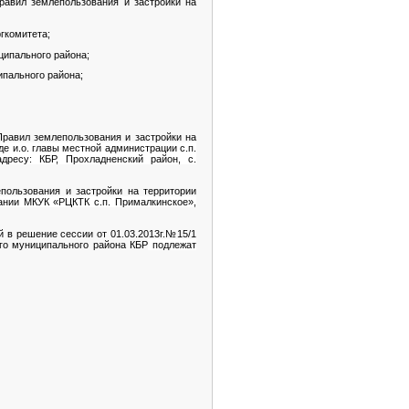
равил землепользования и застройки на
гкомитета;
ципального района;
ипального района;
Правил землепользования и застройки на
 и.о. главы местной администрации с.п.
дресу: КБР, Прохладненский район, с.
пользования и застройки на территории
здании МКУК «РЦКТК с.п. Прималкинское»,
 в решение сессии от 01.03.2013г.№15/1
го муниципального района КБР
подлежат