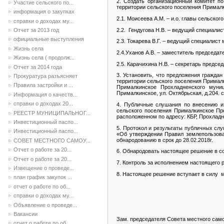
2
. Создать организационный комитет
п
Участие сельского по...
территории сельского поселения Примал
информация о закупках
2.1. Моисеева А.М. – и.о. главы сельск
справки о доходах му...
2.2. Гендугова Н.В. – ведущий специали
Отчет за 2013 год
официальные выступления
2.3. Токарева В.Г. – ведущий специалис
Жизнь села
2.4.Уханов А.В. – заместитель председа
Жизнь села ( продолж...
2.5. Карачихина Н.В. – секретарь предсе
Отчет за 2014 года
3. Установить, что предложения гражда
Прокуратура разъясняет
территории сельского поселения Примал
Правила застройки и ...
Прималкинское Прохладненского муниц
Прималкинское,
ул. Октябрьская, д.204.
с
Информация о качеств...
справки о доходах 20...
4. Публичные слушания по
внесению и
сельского поселения Прималкинское Пр
РЕЕСТР МУНИЦИПАЛЬНОГ...
расположенном по адресу:
КБР, Прохладн
Инвестиционный паспо...
5. Протокол и результаты публичных слу
Инвестиционный паспо...
«Об утверждении Правил землепользова
обнародованию в срок до 28.02.2018г.
СОВЕТ МЕСТНОГО САМОУ...
Отчет о работе за 20...
6.
Обнародовать настоящее решение в со
Отчет о работе за 20...
7. Контроль за исполнением настоящего 
Извещение о проведе...
8. Настоящее решение вступает в силу 
план график закупок ...
отчет о работе по об...
справки о доходах му...
Объявление о проведе...
Вакансии
Зам. председателя Совета местного сам
отчет о работе по об...