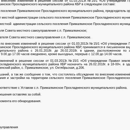
о
внесению изменений в решение сессии от 01.03.2013г.№15/1 «Об утверждении П
кинское Прохладненского муниципального района КБР в следующем составе:
ого поселения Прималкинское Прохладненского муниципального района, председатель ор
ст местной администрации сельского поселения Прималкинское Прохладненского муни
т местной администрации сельского поселения Прималкинское Прохладненского муниц
теля Совета местного самоуправления с.п. Прималкинское;
дателя Совета местного самоуправления с.п. Прималкинское.
н
по внесению изменений в решение сессии от 01.03.2013г.№15/1 «Об утверждении 
кинское Прохладненского муниципального района КБР,
принимаются в письменном виде
ипального района с 26.01.2018г. до 26.02.2018г. в здании, расположенном по а
 9.00 до 17.00 часов ежедневно, кроме выходных, перерыв с 12.00 до 14.00 часов.
зменений в решение сессии от 01.03.2013г.№15/1 «Об утверждении Правил земле
охладненского муниципального района КБР
назначить на 26.02.2018г. в 18-00ч. в 
енский район, с. Прималкинское, ул. Октябрьская, д.206.
шаний, а так же сообщение о том, что состоялось обсуждение
по внесению изменений
ния и застройки на территории сельского поселения Прималкинское Прохладненско
ответствие с Уставом с.п. Прималкинское Прохладненского муниципального района.
решения оставляю за собой.
момента его обнародования.
оуправления