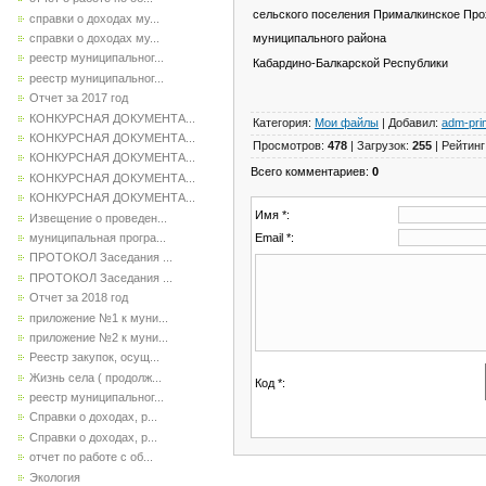
сельского поселения Прималкинское Про
справки о доходах му...
справки о доходах му...
муниципального района
реестр муниципальног...
Кабардино-Балкарской
реестр муниципальног...
Отчет за 2017 год
КОНКУРСНАЯ ДОКУМЕНТА...
Категория
:
Мои файлы
|
Добавил
:
adm-pri
КОНКУРСНАЯ ДОКУМЕНТА...
Просмотров
:
478
|
Загрузок
:
255
|
Рейтинг
КОНКУРСНАЯ ДОКУМЕНТА...
Всего комментариев
:
0
КОНКУРСНАЯ ДОКУМЕНТА...
КОНКУРСНАЯ ДОКУМЕНТА...
Имя *:
Извещение о проведен...
Email *:
муниципальная програ...
ПРОТОКОЛ Заседания ...
ПРОТОКОЛ Заседания ...
Отчет за 2018 год
приложение №1 к муни...
приложение №2 к муни...
Реестр закупок, осущ...
Жизнь села ( продолж...
Код *:
реестр муниципальног...
Справки о доходах, р...
Справки о доходах, р...
отчет по работе с об...
Экология