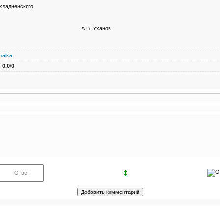
хладненского
 Республики А.В. Уханов
malka
:
0.0
/
0