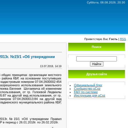
Суббота, 08.08.2026, 20:30
Приветствую Вас
Гость
|
RSS
Поиск
013г. №15/1 «Об утверждении
13.07.2018, 14:19
Друзья сайта
 общих принципах организации местного
 района КБР, на основании поступивших
с кадастровым номером 07:04:2600002:454
Официальный блог
разрешенного использования земельного
Сообщество uCoz
Голоева Евгения Шотаевича об изменении
FAQ по системе
спользования, от гр. Голоевой Людмилы
Инструкции для uCoz
87 на другой вид использования, от гр.
мером 07:04:2600013:84 на другой вид
ладненского муниципального района КБР,
.2013г.№15/1 «Об утверждении Правил
БР
в период с 26.01.2018г. по 26.02.2018г.