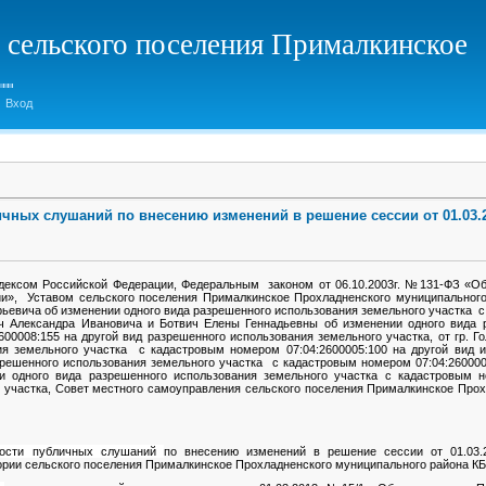
 сельского поселения Прималкинское
Вход
чных слушаний по внесению изменений в решение сессии от 01.03.2
одексом Российской Федерации, Федеральным законом от 06.10.2003г. №131-ФЗ «Об
и», Уставом сельского поселения Прималкинское Прохладненского муниципального
рьевича об изменении одного вида разрешенного использования земельного участка 
вич Александра Ивановича и Ботвич Елены Геннадьевны об изменении одного вида 
600008:155 на другой вид разрешенного использования земельного участка, от гр. 
ия земельного участка с кадастровым номером 07:04:2600005:100 на другой вид и
решенного использования земельного участка с кадастровым номером 07:04:2600005:
 одного вида разрешенного использования земельного участка с кадастровым но
 участка, Совет местного самоуправления сельского поселения Прималкинское Прох
ности публичных слушаний
по внесению изменений в решение сессии от 01.03
тории сельского поселения Прималкинское Прохладненского муниципального района К