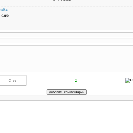
ское А.В. Уханов
malka
:
0.0
/
0