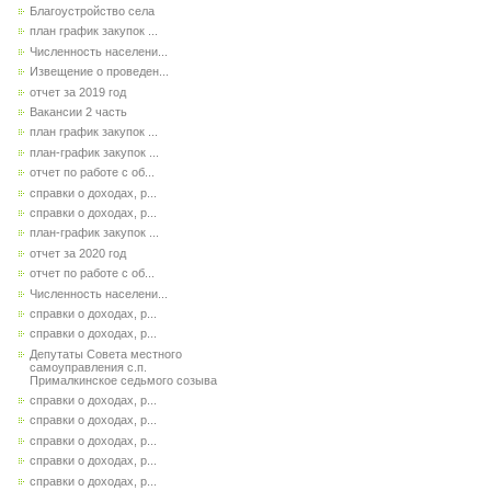
Благоустройство села
план график закупок ...
Численность населени...
Извещение о проведен...
отчет за 2019 год
Вакансии 2 часть
план график закупок ...
план-график закупок ...
отчет по работе с об...
справки о доходах, р...
справки о доходах, р...
план-график закупок ...
отчет за 2020 год
отчет по работе с об...
Численность населени...
справки о доходах, р...
справки о доходах, р...
Депутаты Совета местного
самоуправления с.п.
Прималкинское седьмого созыва
справки о доходах, р...
справки о доходах, р...
справки о доходах, р...
справки о доходах, р...
справки о доходах, р...