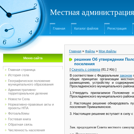
Местная администрация
Главная
Каталог файлов
Регистрация
Главная
»
Файлы
»
Мои файлы
Меню сайта
решение Об утверждении Поло
поселения
[
Скачать с сервера
(81.2 Kb) ]
Главная страница
История села
В соответствии с Федеральным
законом
о
общих принципах организации местног
Географическое положение
размещению, устройству и содержанию
муниципального образования
Прохладненского муниципального района
Административно-
1.Утвердить прилагаемое Положение 
территориальное деление
Прохладненского муниципального района
Новости Села
2. Настоящее решение обнародовать п
Нормативно-правовые акты и
поселения Прималкинское.
проекты НПА
Фотоальбомы
3. Настоящее решение вступает в силу с
Гостевая книга
Обратная связь
Зам. председателя Совета местного самоуп
Численность населения