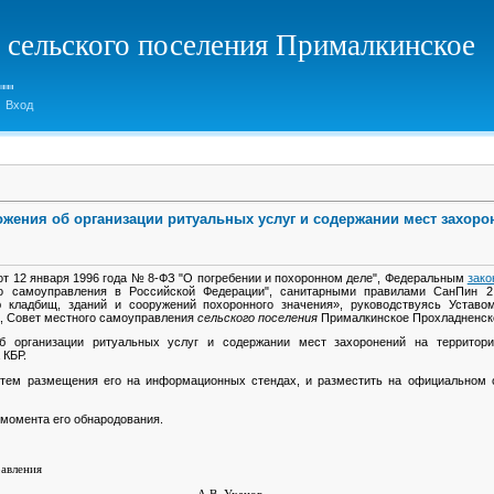
 сельского поселения Прималкинское
Вход
жения об организации ритуальных услуг и содержании мест захоро
т 12 января 1996 года № 8-ФЗ "О погребении и похоронном деле", Федеральным
зако
о самоуправления в Российской Федерации", санитарными правилами СанПин 2.1
 кладбищ, зданий и сооружений похоронного значения», руководствуясь Устав
, Совет местного самоуправления
сельского поселения
Прималкинское Прохладненско
об организации ритуальных услуг и содержании мест захоронений на террито
 КБР.
утем размещения его на информационных стендах, и разместить на официальном с
 момента его обнародования.
равления