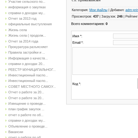
с.п. Прималкин
Участие сельского по...
информация о закупках
Категория
:
Мои файлы
|
Добавил
:
adm-pri
справки о доходах му...
Просмотров
:
437
|
Загрузок
:
246
|
Рейтинг
Отчет за 2013 год
Всего комментариев
:
0
официальные выступления
Жизнь села
Жизнь села ( продолж...
Имя *:
Отчет за 2014 года
Email *:
Прокуратура разъясняет
Правила застройки и ...
Информация о качеств...
справки о доходах 20...
РЕЕСТР МУНИЦИПАЛЬНОГ...
Инвестиционный паспо...
Инвестиционный паспо...
Код *:
СОВЕТ МЕСТНОГО САМОУ...
Отчет о работе за 20...
Отчет о работе за 20...
Извещение о проведе...
план график закупок ...
отчет о работе по об...
справки о доходах му...
Объявление о проведе...
Вакансии
отчет о работе по об...