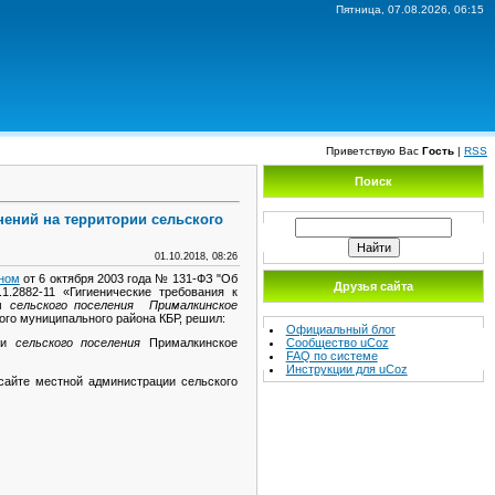
Пятница, 07.08.2026, 06:15
Приветствую Вас
Гость
|
RSS
Поиск
нений на территории сельского
01.10.2018, 08:26
ном
от 6 октября 2003 года № 131-ФЗ "Об
Друзья сайта
.2882-11 «Гигиенические требования к
ом
сельского поселения Прималкинское
го муниципального района КБР, решил:
Официальный блог
Сообщество uCoz
рии
сельского поселения
Прималкинское
FAQ по системе
Инструкции для uCoz
айте местной администрации сельского