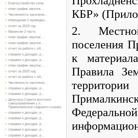
Прохладнен
Благоустройство села
план график закупок ...
КБР» (Прил
Численность населени...
Извещение о проведен...
отчет за 2019 год
2. Местно
Вакансии 2 часть
план график закупок ...
поселения П
план-график закупок ...
отчет по работе с об...
к материал
справки о доходах, р...
справки о доходах, р...
план-график закупок ...
Правила Зем
отчет за 2020 год
отчет по работе с об...
территор
Численность населени...
справки о доходах, р...
справки о доходах, р...
Прималкин
Депутаты Совета местного
самоуправления с.п.
Прималкинское седьмого созыва
Федерал
справки о доходах, р...
справки о доходах, р...
информацион
справки о доходах, р...
справки о доходах, р...
справки о доходах, р...