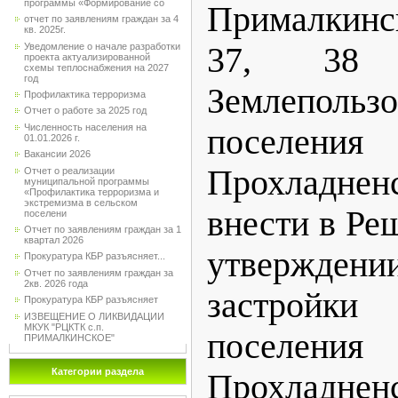
программы «Формирование со
Прималкинск
отчет по заявлениям граждан за 4
кв. 2025г.
Уведомление о начале разработки
37, 38 
проекта актуализированной
схемы теплоснабжения на 2027
год
Землепольз
Профилактика терроризма
Отчет о работе за 2025 год
Численность населения на
поселе
01.01.2026 г.
Вакансии 2026
Прохладнен
Отчет о реализации
муниципальной программы
«Профилактика терроризма и
экстремизма в сельском
внести в Ре
поселени
Отчет по заявлениям граждан за 1
квартал 2026
утверждени
Прокуратура КБР разъясняет...
Отчет по заявлениям граждан за
2кв. 2026 года
застройки
Прокуратура КБР разъясняет
ИЗВЕЩЕНИЕ О ЛИКВИДАЦИИ
МКУК "РЦКТК с.п.
поселе
ПРИМАЛКИНСКОЕ"
Категории раздела
Прохладнен