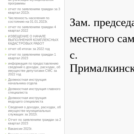
программы
отчет по заявлениям граждан за 3
квартал 2022г.
Зам. председ
Численность населения по
состоянию на 01.01.2023г.
отчет по заявлениям граждан 4
квартал 2022
местного са
ИЗВЕЩЕНИЕ О НАЧАЛЕ
ВЫПОЛНЕНИЯ КОМПЛЕКСНЫХ
КАДАСТРОВЫХ РАБОТ
отчет об итогах за 2022 год
с
отчет по заявлениям граждан 1
квартал 2023
При
информация по предоставлению
сведений о доходах, расходах, об
имуществе депутатами СМС за
2022 год
А. 
Должностная инструкция
начальника отдела
Должностная инструкция главного
специалиста
Должностная инструкция
ведущего специалиста
Сведения о доходах, расходах, об
имуществе муниципальных
служащих за 2022г.
Отчет по заявлениям граждан за 2
квартал 2023
Вакансии 2023г.