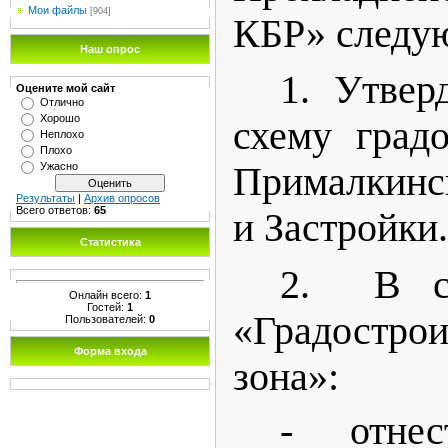
Мои файлы
[904]
КБР» следу
Наш опрос
1. Утвер
Оцените мой сайт
Отлично
Хорошо
схему градо
Неплохо
Плохо
Ужасно
Прималкинс
Результаты
|
Архив опросов
Всего ответов:
65
и Застройки
Статистика
2. В со
Онлайн всего:
1
Гостей:
1
«Градостро
Пользователей:
0
Форма входа
зона»:
- отне