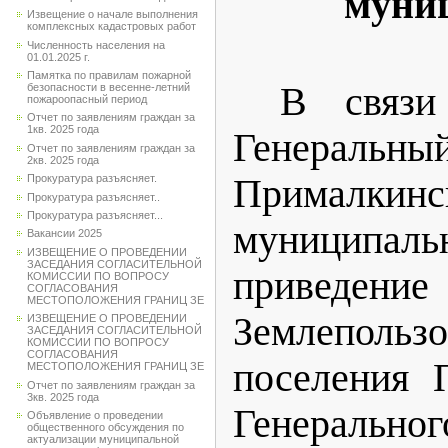
муни
Извещение о начале выполнения
комплексных кадастровых работ
Численность населения на
01.01.2025 г.
Памятка по правилам пожарной
В связи
безопасности в весенне-летний
пожароопасный период
Отчет по заявлениям граждан за
1кв. 2025 года
Генеральны
Отчет по заявлениям граждан за
2кв. 2025 года
Прималки
Прокуратура разъясняет.
Прокуратура разъясняет..
Прокуратура разъясняет...
муниципал
Вакансии 2025
ИЗВЕЩЕНИЕ О ПРОВЕДЕНИИ
ЗАСЕДАНИЯ СОГЛАСИТЕЛЬНОЙ
приведени
КОМИССИИ ПО ВОПРОСУ
СОГЛАСОВАНИЯ
МЕСТОПОЛОЖЕНИЯ ГРАНИЦ ЗЕ
Землепольз
ИЗВЕЩЕНИЕ О ПРОВЕДЕНИИ
ЗАСЕДАНИЯ СОГЛАСИТЕЛЬНОЙ
КОМИССИИ ПО ВОПРОСУ
СОГЛАСОВАНИЯ
поселения 
МЕСТОПОЛОЖЕНИЯ ГРАНИЦ ЗЕ
Отчет по заявлениям граждан за
3кв. 2025 года
Генерально
Объявление о проведении
общественного обсуждения по
актуализации муниципальной