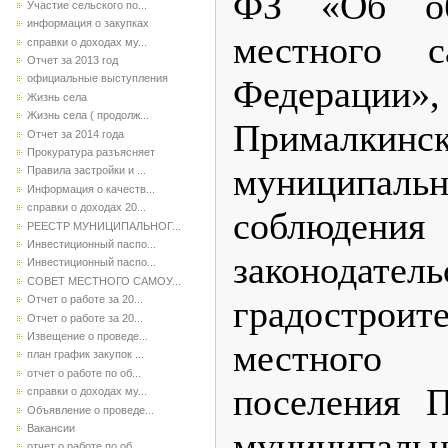
ФЗ «Об об
Участие сельского по...
информация о закупках
местного с
справки о доходах му...
Отчет за 2013 год
официальные выступления
Федерации»,
Жизнь села
Жизнь села ( продолж...
Прималки
Отчет за 2014 года
Прокуратура разъясняет
муниципал
Правила застройки и ...
Информация о качеств...
справки о доходах 20...
соблюде
РЕЕСТР МУНИЦИПАЛЬНОГ...
Инвестиционный паспо...
законод
Инвестиционный паспо...
СОВЕТ МЕСТНОГО САМОУ...
Отчет о работе за 20...
градострои
Отчет о работе за 20...
Извещение о проведе...
местного 
план график закупок ...
отчет о работе по об...
поселения П
справки о доходах му...
Объявление о проведе...
Вакансии
муниципальн
отчет о работе по об...