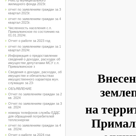
Реестр муниципального
жилищного фонда 2023г.
отчет по заявлениям граждан за 3
квартал 2023г.
отчет по заявлениям граждан за 4
квартал 2023г.
Численность населения с.п.
Прималкинское по состоянию на
01.01.2024г.
Отчет о работе за 2023 год
отчет по заявлениям граждан за 1
квартал 2024г.
Информация о предоставлении
сведений о доходах, расходах об
имуществе депутатами МСУ с.п.
Прималкинское з
Сведения о доходах, расходах, об
Внесен
имуществе и обязательствах
имущественного характера мун.
служащих за 23-
земле
ОБЪЯВЛЕНИЕ
Отчет по заявлениям граждан за 2
кв. 2024
Отчет по заявлениям граждан за 3
на терри
кв. 2024
номера телефонов службы ЕДДС
для обращений потребителей
Примал
теплоэнергии
отчет по заявлениям граждан за 4
кв. 2024г.
Отчет о работе за 2024 год