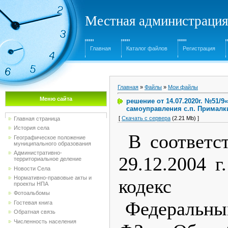
Местная администрация
Главная
Каталог файлов
Регистрация
Главная
»
Файлы
»
Мои файлы
Меню сайта
решение от 14.07.2020г. №51/
самоуправления с.п. Прималк
[
Скачать с сервера
(2.21 Mb) ]
Главная страница
История села
В соответс
Географическое положение
муниципального образования
Административно-
29.12.2004 
территориальное деление
Новости Села
Нормативно-правовые акты и
кодекс Р
проекты НПА
Фотоальбомы
Федеральным
Гостевая книга
Обратная связь
Численность населения