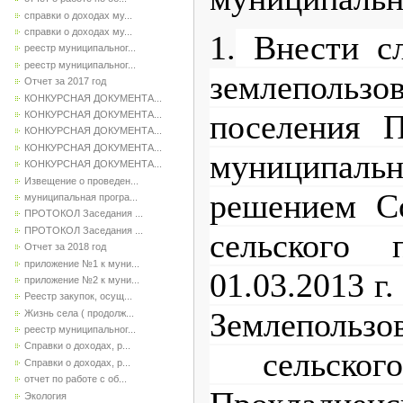
справки о доходах му...
справки о доходах му...
1.
Внести сл
реестр муниципальног...
реестр муниципальног...
землепольз
Отчет за 2017 год
КОНКУРСНАЯ ДОКУМЕНТА...
поселения П
КОНКУРСНАЯ ДОКУМЕНТА...
КОНКУРСНАЯ ДОКУМЕНТА...
КОНКУРСНАЯ ДОКУМЕНТА...
муниципальн
КОНКУРСНАЯ ДОКУМЕНТА...
Извещение о проведен...
решением Со
муниципальная програ...
ПРОТОКОЛ Заседания ...
ПРОТОКОЛ Заседания ...
сельского 
Отчет за 2018 год
приложение №1 к муни...
01.03.2013 
приложение №2 к муни...
Реестр закупок, осущ...
Землепользо
Жизнь села ( продолж...
реестр муниципальног...
Справки о доходах, р...
сельского
Справки о доходах, р...
отчет по работе с об...
Экология