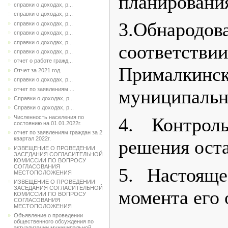
планировани
справки о доходах, р...
справки о доходах, р...
3.Обнарод
справки о доходах, р...
справки о доходах, р...
справки о доходах, р...
соответстви
справки о доходах, р...
отчет о работе гражд...
Прималки
Отчет за 2021 год
справки о доходах, р...
отчет по заявлениям ...
муниципальн
Справки о доходах, р...
Справки о доходах, р...
Численность населения по
4. Контрол
состоянию на 01.01.2022г.
отчет по заявлениям граждан за 2
квартал 2022г.
решения оста
ИЗВЕЩЕНИЕ О ПРОВЕДЕНИИ
ЗАСЕДАНИЯ СОГЛАСИТЕЛЬНОЙ
КОМИССИИ ПО ВОПРОСУ
СОГЛАСОВАНИЯ
5. Настоящ
МЕСТОПОЛОЖЕНИЯ
ИЗВЕЩЕНИЕ О ПРОВЕДЕНИИ
ЗАСЕДАНИЯ СОГЛАСИТЕЛЬНОЙ
момента его 
КОМИССИИ ПО ВОПРОСУ
СОГЛАСОВАНИЯ
МЕСТОПОЛОЖЕНИЯ
Объявление о проведении
общественного обсуждения по
актуализации муниципальной