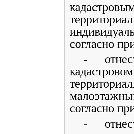
кадастровым
территор
индивидуал
согласно пр
- отне
кадастрово
территор
малоэтажн
согласно пр
- отне