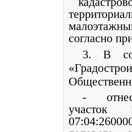
кадастрово
территор
малоэтажн
согласно пр
3. В со
«Градост
Общественно
- отнес
участок 
07:04:260