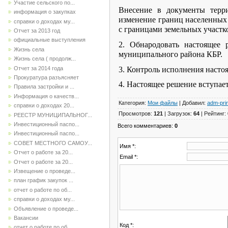
Участие сельского по...
Внесение в документы терр
информация о закупках
изменение границ населенных 
справки о доходах му...
с границами земельных участ
Отчет за 2013 год
официальные выступления
2. Обнародовать настоящее 
Жизнь села
муниципального района КБР.
Жизнь села ( продолж...
3. Контроль исполнения насто
Отчет за 2014 года
Прокуратура разъясняет
4. Настоящее решение вступает
Правила застройки и ...
Информация о качеств...
Категория
:
Мои файлы
|
Добавил
:
adm-pri
справки о доходах 20...
Просмотров
:
121
|
Загрузок
:
64
|
Рейтинг
:
РЕЕСТР МУНИЦИПАЛЬНОГ...
Инвестиционный паспо...
Всего комментариев
:
0
Инвестиционный паспо...
СОВЕТ МЕСТНОГО САМОУ...
Имя *:
Отчет о работе за 20...
Email *:
Отчет о работе за 20...
Извещение о проведе...
план график закупок ...
отчет о работе по об...
справки о доходах му...
Объявление о проведе...
Вакансии
Код *:
отчет о работе по об...