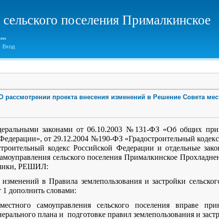
 сельского поселения Прималкинское
Вход
2 О рассмотрении проекта внесения изменений в Решение Совета ме
ьными законами от 06.10.2003 №131-ФЗ «Об общих принц
Федерации», от 29.12.2004 №190-ФЗ «Градостроительный кодекс»
строительный кодекс Российской Федерации и отдельные зако
самоуправления сельского поселения Прималкинское Прохладне
блики, РЕШИЛ:
я изменений в Правила землепользования и застройки сельског
т 1 дополнить словами:
естного самоуправления сельского поселения вправе при
ерального плана и подготовке правил землепользования и заст