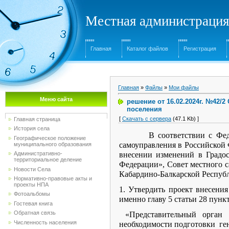
Местная администрация
Главная
Каталог файлов
Регистрация
Главная
»
Файлы
»
Мои файлы
Меню сайта
решение от 16.02.2024г. №42/
поселения
[
Скачать с сервера
(47.1 Kb) ]
Главная страница
История села
В соответствии с Федерал
Географическое положение
самоуправления в Российской 
муниципального образования
Административно-
внесении изменений в Градо
территориальное деление
Федерации», Совет местного 
Новости Села
Кабардино-Балкарской Респу
Нормативно-правовые акты и
проекты НПА
1. Утвердить проект внесени
Фотоальбомы
именно главу 5 статьи 28 пунк
Гостевая книга
Обратная связь
«Представительный орган м
Численность населения
необходимости подготовки ген