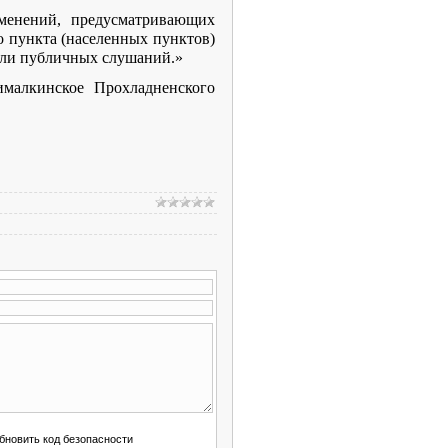
менений, предусматривающих
о пункта (населенных пунктов)
или публичных слушаний.»
ималкинское Прохладненского