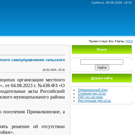
Суббота, 08.08.2026, 18:31
Приветствую Вас
Гость
|
RSS
Поиск
стного самоуправления сельского
19.02.2024, 10:11
Друзья сайта
ипах организации местного
, от 04.08.2023 г. №438-ФЗ «О
Официальный блог
нодательные акты Российский
Сообщество uCoz
нского муниципального района
FAQ по системе
Инструкции для uCoz
о поселения Прималкинское, а
нять решение об отсутствии
ройки».