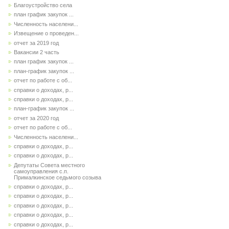
Благоустройство села
план график закупок ...
Численность населени...
Извещение о проведен...
отчет за 2019 год
Вакансии 2 часть
план график закупок ...
план-график закупок ...
отчет по работе с об...
справки о доходах, р...
справки о доходах, р...
план-график закупок ...
отчет за 2020 год
отчет по работе с об...
Численность населени...
справки о доходах, р...
справки о доходах, р...
Депутаты Совета местного
самоуправления с.п.
Прималкинское седьмого созыва
справки о доходах, р...
справки о доходах, р...
справки о доходах, р...
справки о доходах, р...
справки о доходах, р...