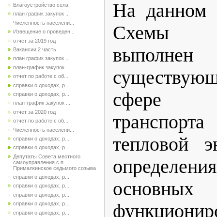
На данном 
Благоустройство села
план график закупок ...
Численность населени...
Схемы те
Извещение о проведен...
отчет за 2019 год
выполн
Вакансии 2 часть
план график закупок ...
план-график закупок ...
существующ
отчет по работе с об...
справки о доходах, р...
сфере п
справки о доходах, р...
план-график закупок ...
отчет за 2020 год
транспорта
отчет по работе с об...
Численность населени...
тепловой э
справки о доходах, р...
справки о доходах, р...
Депутаты Совета местного
определения
самоуправления с.п.
Прималкинское седьмого созыва
справки о доходах, р...
основных
справки о доходах, р...
справки о доходах, р...
функциони
справки о доходах, р...
справки о доходах, р...