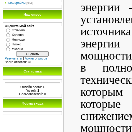
энергии 
Мои файлы
[904]
Наш опрос
установл
Оцените мой сайт
источн
Отлично
Хорошо
энерги
Неплохо
Плохо
Ужасно
мощности
Результаты
|
Архив опросов
Всего ответов:
65
в полн
Статистика
техничес
Онлайн всего:
1
которым
Гостей:
1
Пользователей:
0
которы
Форма входа
снижен
мощност