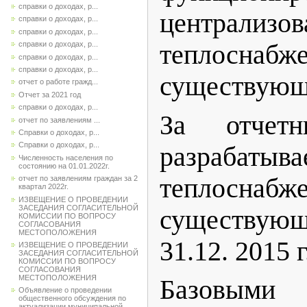
справки о доходах, р...
централизов
справки о доходах, р...
справки о доходах, р...
теплоснабж
справки о доходах, р...
справки о доходах, р...
справки о доходах, р...
существующ
отчет о работе гражд...
Отчет за 2021 год
справки о доходах, р...
За отчет
отчет по заявлениям ...
Справки о доходах, р...
Справки о доходах, р...
разрабат
Численность населения по
состоянию на 01.01.2022г.
теплоснаб
отчет по заявлениям граждан за 2
квартал 2022г.
ИЗВЕЩЕНИЕ О ПРОВЕДЕНИИ
ЗАСЕДАНИЯ СОГЛАСИТЕЛЬНОЙ
существующ
КОМИССИИ ПО ВОПРОСУ
СОГЛАСОВАНИЯ
МЕСТОПОЛОЖЕНИЯ
31.12. 2015 г
ИЗВЕЩЕНИЕ О ПРОВЕДЕНИИ
ЗАСЕДАНИЯ СОГЛАСИТЕЛЬНОЙ
КОМИССИИ ПО ВОПРОСУ
СОГЛАСОВАНИЯ
МЕСТОПОЛОЖЕНИЯ
Базовыми
Объявление о проведении
общественного обсуждения по
актуализации муниципальной