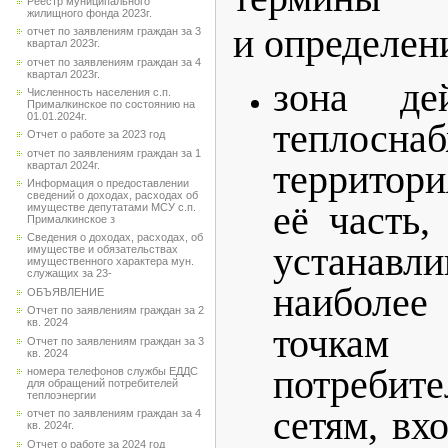
Реестр муниципального
жилищного фонда 2023г.
и определен
отчет по заявлениям граждан за 3
квартал 2023г.
отчет по заявлениям граждан за 4
квартал 2023г.
зона де
Численность населения с.п.
Прималкинское по состоянию на
01.01.2024г.
тепло
Отчет о работе за 2023 год
отчет по заявлениям граждан за 1
территори
квартал 2024г.
Информация о предоставлении
сведений о доходах, расходах об
её часть,
имуществе депутатами МСУ с.п.
Прималкинское з
Сведения о доходах, расходах, об
устана
имуществе и обязательствах
имущественного характера мун.
служащих за 23-
наибол
ОБЪЯВЛЕНИЕ
Отчет по заявлениям граждан за 2
кв. 2024
точкам
Отчет по заявлениям граждан за 3
кв. 2024
потребит
номера телефонов службы ЕДДС
для обращений потребителей
теплоэнергии
сетям, вх
отчет по заявлениям граждан за 4
кв. 2024г.
Отчет о работе за 2024 год