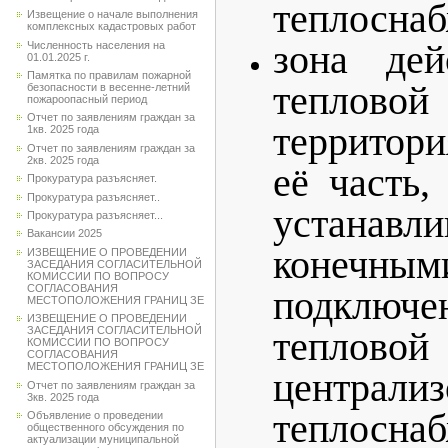
теплосна
Извещение о начале выполнения
комплексных кадастровых работ
зона дей
Численность населения на
01.01.2025 г.
Памятка по правилам пожарной
теплов
безопасности в весенне-летний
пожароопасный период
Отчет по заявлениям граждан за
территори
1кв. 2025 года
Отчет по заявлениям граждан за
2кв. 2025 года
её часть,
Прокуратура разъясняет.
Прокуратура разъясняет..
устанавли
Прокуратура разъясняет...
Вакансии 2025
конечным
ИЗВЕЩЕНИЕ О ПРОВЕДЕНИИ
ЗАСЕДАНИЯ СОГЛАСИТЕЛЬНОЙ
КОМИССИИ ПО ВОПРОСУ
СОГЛАСОВАНИЯ
подкл
МЕСТОПОЛОЖЕНИЯ ГРАНИЦ ЗЕ
ИЗВЕЩЕНИЕ О ПРОВЕДЕНИИ
ЗАСЕДАНИЯ СОГЛАСИТЕЛЬНОЙ
теплово
КОМИССИИ ПО ВОПРОСУ
СОГЛАСОВАНИЯ
МЕСТОПОЛОЖЕНИЯ ГРАНИЦ ЗЕ
централиз
Отчет по заявлениям граждан за
3кв. 2025 года
теплоснаб
Объявление о проведении
общественного обсуждения по
актуализации муниципальной