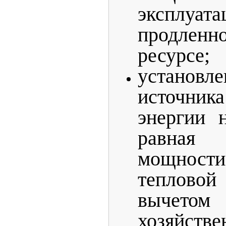
экспл
продленн
ресурсе;
установл
источн
энергии 
равная 
мощнос
теплово
вычетом
хозяйств