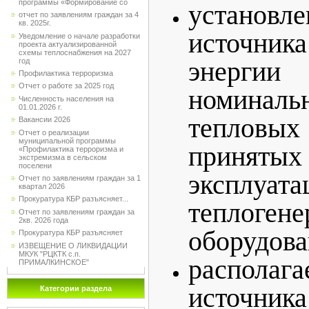
программы «Формирование со
установл
отчет по заявлениям граждан за 4
кв. 2025г.
источн
Уведомление о начале разработки
проекта актуализированной
схемы теплоснабжения на 2027
энерг
год
Профилактика терроризма
Отчет о работе за 2025 год
номиналь
Численность населения на
01.01.2026 г.
тепловы
Вакансии 2026
Отчет о реализации
муниципальной программы
принятых
«Профилактика терроризма и
экстремизма в сельском
поселени
эксплуат
Отчет по заявлениям граждан за 1
квартал 2026
Прокуратура КБР разъясняет...
теплоген
Отчет по заявлениям граждан за
2кв. 2026 года
оборудова
Прокуратура КБР разъясняет
ИЗВЕЩЕНИЕ О ЛИКВИДАЦИИ
МКУК "РЦКТК с.п.
располаг
ПРИМАЛКИНСКОЕ"
источн
Категории раздела