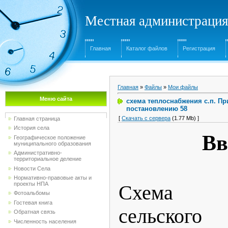
Местная администрация
Главная
Каталог файлов
Регистрация
Главная
»
Файлы
»
Мои файлы
Меню сайта
схема теплоснабжения с.п. Пр
постановлению 58
[
Скачать с сервера
(1.77 Mb) ]
Главная страница
История села
Вв
Географическое положение
муниципального образования
Административно-
территориальное деление
Новости Села
Нормативно-правовые акты и
проекты НПА
Схема те
Фотоальбомы
Гостевая книга
сельско
Обратная связь
Численность населения