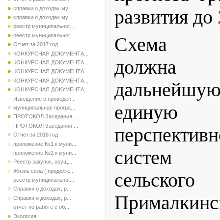
справки о доходах му...
развития до
справки о доходах му...
реестр муниципальног...
реестр муниципальног...
Схема те
Отчет за 2017 год
КОНКУРСНАЯ ДОКУМЕНТА...
должна 
КОНКУРСНАЯ ДОКУМЕНТА...
КОНКУРСНАЯ ДОКУМЕНТА...
КОНКУРСНАЯ ДОКУМЕНТА...
дальнейшу
КОНКУРСНАЯ ДОКУМЕНТА...
Извещение о проведен...
единую
муниципальная програ...
ПРОТОКОЛ Заседания ...
ПРОТОКОЛ Заседания ...
перспекти
Отчет за 2018 год
приложение №1 к муни...
систем т
приложение №2 к муни...
Реестр закупок, осущ...
Жизнь села ( продолж...
сельско
реестр муниципальног...
Справки о доходах, р...
Прималкинс
Справки о доходах, р...
отчет по работе с об...
Экология