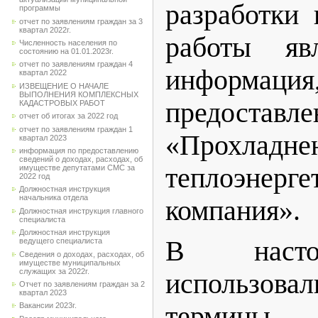
разработки 
программы
отчет по заявлениям граждан за 3
квартал 2022г.
работы явл
Численность населения по
состоянию на 01.01.2023г.
отчет по заявлениям граждан 4
информация
квартал 2022
ИЗВЕЩЕНИЕ О НАЧАЛЕ
ВЫПОЛНЕНИЯ КОМПЛЕКСНЫХ
предост
КАДАСТРОВЫХ РАБОТ
отчет об итогах за 2022 год
отчет по заявлениям граждан 1
«Прохладне
квартал 2023
информация по предоставлению
сведений о доходах, расходах, об
теплоэнерге
имуществе депутатами СМС за
2022 год
Должностная инструкция
начальника отдела
компания».
Должностная инструкция главного
специалиста
Должностная инструкция
В насто
ведущего специалиста
Сведения о доходах, расходах, об
имуществе муниципальных
служащих за 2022г.
использова
Отчет по заявлениям граждан за 2
квартал 2023
термины
Вакансии 2023г.