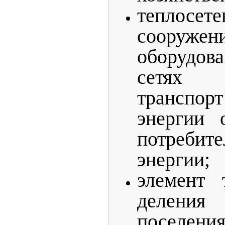
теплосет
соор
оборудов
сетях о
трансп
энергии 
потреби
энергии;
элемент 
деления
поселени