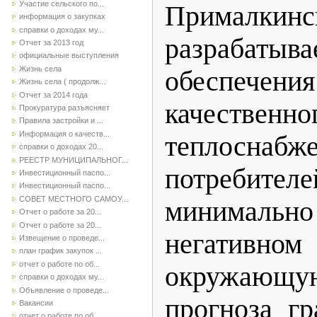
Участие сельского по...
Прималкинс
информация о закупках
справки о доходах му...
разрабаты
Отчет за 2013 год
официальные выступления
Жизнь села
обеспечен
Жизнь села ( продолж...
Отчет за 2014 года
качественно
Прокуратура разъясняет
Правила застройки и ...
Информация о качеств...
теплоснабж
справки о доходах 20...
РЕЕСТР МУНИЦИПАЛЬНОГ...
потреб
Инвестиционный паспо...
Инвестиционный паспо...
СОВЕТ МЕСТНОГО САМОУ...
минималь
Отчет о работе за 20...
Отчет о работе за 20...
негативном
Извещение о проведе...
план график закупок ...
отчет о работе по об...
окружающую
справки о доходах му...
Объявление о проведе...
прогноза гр
Вакансии
отчет о работе по об...